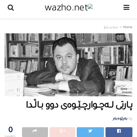
Home
سلایدشۆ
پــارتی لــەچــوارچــێــوەی دوو بــاڵــدا
by
بەرێوەبەر
0