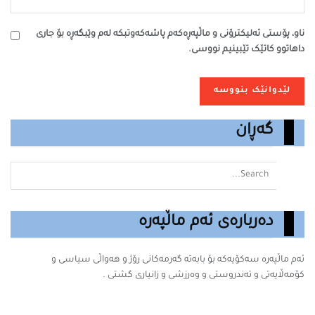
ناو، پۆستی ئەلیکترۆنی و ماڵپەڕەکەم پاشەکەوتبکە لەم وێبگەڕە بۆ جاری
داهاتوو کاتێک تێبینیم نووسی.
گەڕان
دەربارەی ئەم ماڵپەرە
ئەم ماڵپەرە سه‌كۆیه‌كه‌ بۆ بابه‌ته‌ گه‌رمه‌كانى رۆژ و هەواڵی سیاسی و
کۆمەڵایەتی و تەندروستی و وەرزشی و زانیارى گشتى .