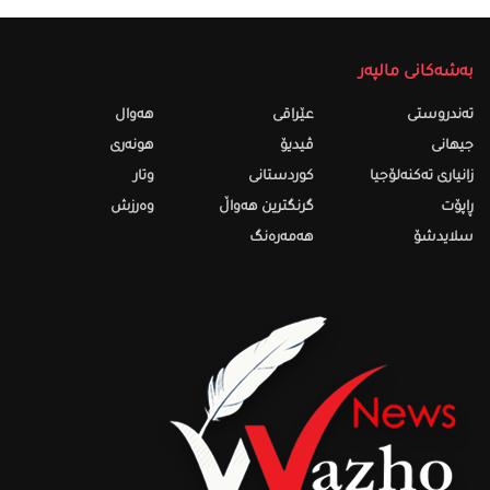
بەشەکانی مالپەر
تەندروستى
عێراقی
هەواڵ
جیهانی
ڤیدیۆ
هونەری
زانیاری تەکنەلۆجیا
کوردستانی
وتار
ڕاپۆت
گرنگترین هەواڵ
وەرزش
سلایدشۆ
هەمەرەنگ