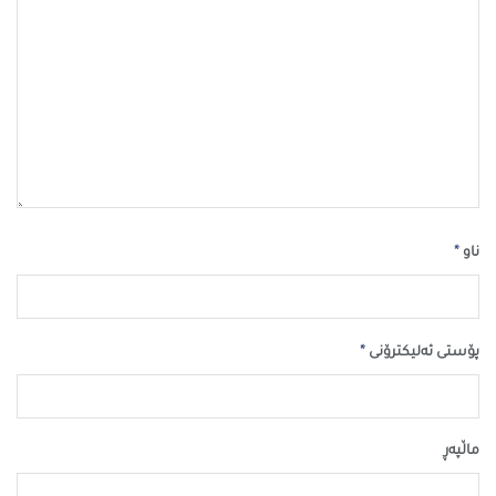
*
ناو
*
پۆستی ئەلیکترۆنی
ماڵپه‌ڕ