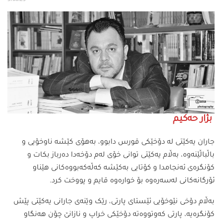
SHARES
بژار حەکیم
جاران یەکێتی لە دۆخێکی قورس دابوو، بەھۆی کێشە ناوخۆیی و
باڵباڵێنەوە، بەڵام یەکێتی توانی خۆی لەم دۆخەدا دەرباز بکات و
کۆنگرەی ئەنجامدا و کۆتایی بەکێشە کەڵەکەبووەکانی ھێناو
ئۆرگانەکانی لەسەرەوە بۆ خوارەوە قایم و پووخت کرد.
بەڵام دۆخی نێوخۆیی ئێستای پارتی، رێک وێنەی جارانی یەکێتی پێش
کۆنگرەیە، پارتی کەوتووەتە دۆخێکی خراپ و نازانێ چۆن ھەنگاو