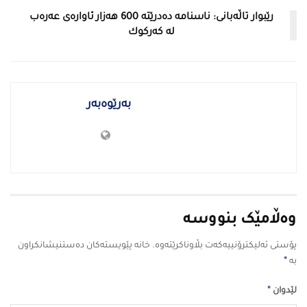
رێبوار تاڵەبانی: ناسنامە دەدرێتە 600 هەزار ئاوارەی عەرەب
لە كەركوك
بەرێوەبەر
وەڵامێک بنووسە
پۆستی ئەلیکترۆنییەکەت بڵاوناکرێتەوە.
خانە پێویستەکان دەستنیشانکراون
*
بە
*
لێدوان