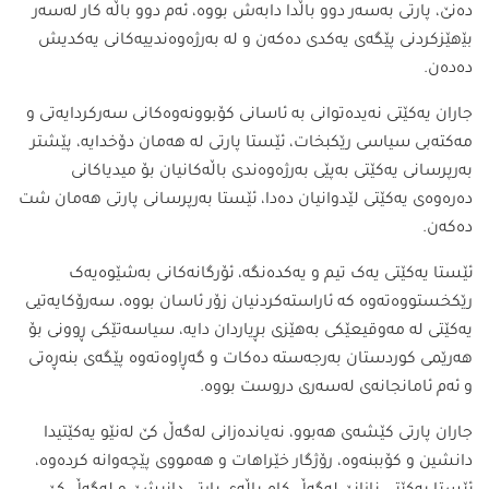
دەنێ، پارتی بەسەر دوو باڵدا دابەش بووە، ئەم دوو باڵە کار لەسەر
بێھێزکردنی پێگەی یەکدی دەکەن و لە بەرژەوەندییەکانی یەکدیش
دەدەن.
جاران یەکێتی نەیدەتوانی بە ئاسانی کۆبوونەوەکانی سەرکردایەتی و
مەکتەبی سیاسی رێکبخات، ئێستا پارتی لە ھەمان دۆخدایە، پێشتر
بەرپرسانی یەکێتی بەپێی بەرژەوەندی باڵەکانیان بۆ میدیاکانی
دەرەوەی یەکێتی لێدوانیان دەدا، ئێستا بەرپرسانی پارتی ھەمان شت
دەکەن.
ئێستا یەکێتی یەک تیم و یەکدەنگە، ئۆرگانەکانی بەشێوەیەک
رێکخستووەتەوە کە ئاراستەکردنیان زۆر ئاسان بووە، سەرۆکایەتیی
یەکێتی لە مەوقیعێکی بەھێزی بڕیاردان دایە، سیاسەتێکی ڕوونی بۆ
ھەرێمی کوردستان بەرجەستە دەکات و گەڕاوەتەوە پێگەی بنەڕەتی
و ئەم ئامانجانەی لەسەری دروست بووە.
جاران پارتی کێشەی ھەبوو، نەیاندەزانی لەگەڵ کێ لەنێو یەکێتیدا
دانشین و کۆببنەوە، رۆژگار خێراھات و ھەمووی پێچەوانە کردەوە،