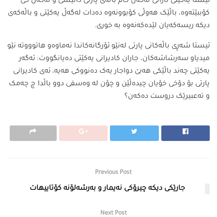
ئێستا یەکێتی نازانێ لەگەڵ کام باڵەی پارتی دانیشێ و لەگەڵ کێ
کۆببێتەوە، باڵێک ھەوڵی کۆبوونەوە دەدات لەگەڵ یەکێتی و باڵەکەی
دیکە ریسەکەیان لێدەکەنەوە بە خوری.
ئیستا شەڕی باڵەکانی پارتی لەنێو ئۆرگانەکاندا نەماوەو ھاتوووتە نێو
میدیاو سەرشاشەکان، جاران کادیرانی یەکێتی دەیانگووت: ئەگەر
یەکێتی چەند باڵێکی ھەبێ دواجار یەک دەنووکی ھەیە، ئەی کادیرانی
پارتی بۆ دۆخی خۆیان چیدەڵێن و چۆن لە وەسفی دوو باڵدا چ چەمک
و تەعبیرێک دروست دەکەن؟
Previous Post
جارێكى دیكه‌ چیرۆكى نه‌یمار و به‌رشه‌لۆنه‌ كۆتاییهات
Next Post