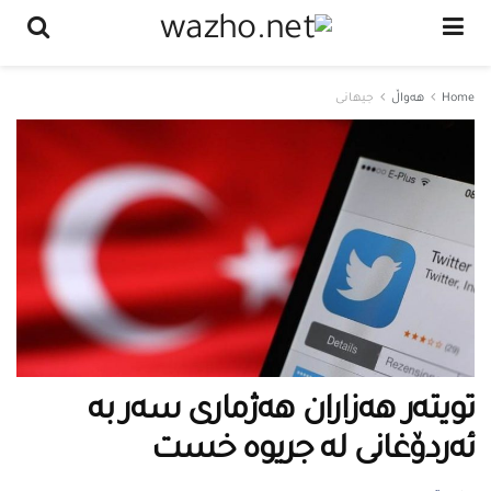
Home
هەواڵ
جیهانی
تویتەر هەزاران هەژماری سەر بە
ئەردۆغانی لە جریوە خست