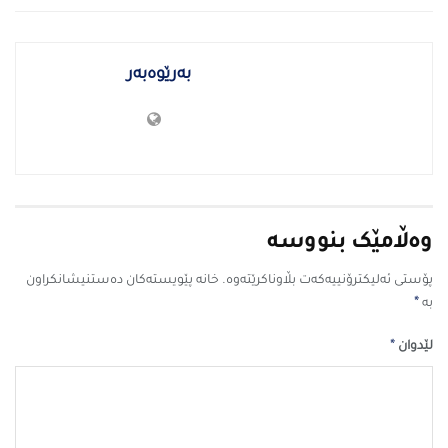
بەرێوەبەر
وەڵامێک بنووسە
پۆستی ئەلیکترۆنییەکەت بڵاوناکرێتەوە.
خانە پێویستەکان دەستنیشانکراون
*
بە
*
لێدوان