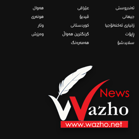
تەندروستى
عێراقی
هەواڵ
جیهانی
ڤیدیۆ
هونەری
زانیاری تەکنەلۆجیا
کوردستانی
وتار
ڕاپۆت
گرنگترین هەواڵ
وەرزش
سلایدشۆ
هەمەرەنگ