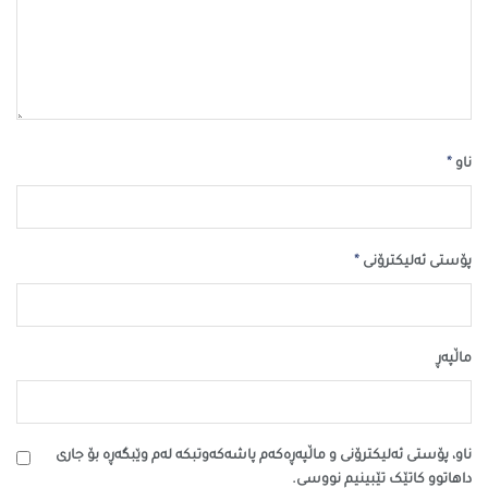
*
ناو
*
پۆستی ئەلیکترۆنی
ماڵپه‌ڕ
ناو، پۆستی ئەلیکترۆنی و ماڵپەڕەکەم پاشەکەوتبکە لەم وێبگەڕە بۆ جاری
داهاتوو کاتێک تێبینیم نووسی.