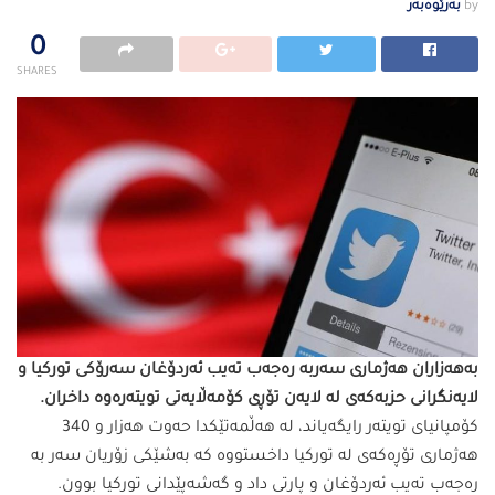
by
بەرێوەبەر
0
SHARES
بەهەزاران هەژماری سەربە رەجەب تەیب ئەردۆغان سەرۆكی توركیا و
لایەنگرانی حزبەكەی لە لایەن تۆڕی كۆمەڵایەتی تویتەرەوە داخران.
كۆمپانیای تویتەر رایگەیاند، لە هەڵمەتێكدا حەوت هەزار و 340
هەژماری تۆڕەكەی لە توركیا داخستووە كە بەشێكی زۆریان سەر بە
رەجەب تەیب ئەردۆغان و پارتی داد و گەشەپێدانی توركیا بوون.