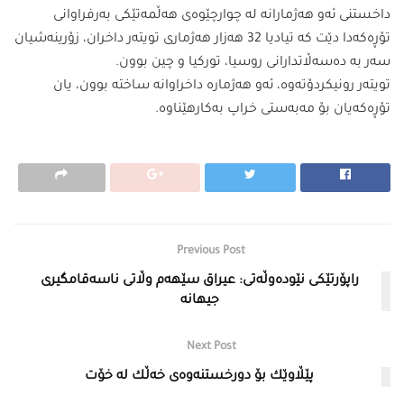
داخستنی ئەو هەژمارانە لە چوارچێوەی هەڵمەتێكی بەرفراوانی
تۆڕەكەدا دێت كە تیادیا 32 هەزار هەژماری تویتەر داخران، زۆرینەشیان
سەر بە دەسەڵاتدارانی روسیا، توركیا و چین بوون.
تویتەر رونیكردۆتەوە، ئەو هەژمارە داخراوانە ساختە بوون، یان
تۆڕەكەیان بۆ مەبەستی خراپ بەكارهێناوە.
Previous Post
راپۆرتێكی نێودەوڵەتی: عیراق سێهەم وڵاتی ناسەقامگیری
جیهانە
Next Post
پێڵاوێك بۆ دورخستنه‌وه‌ی خه‌ڵك له‌ خۆت