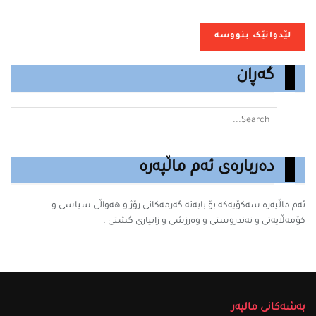
گەڕان
دەربارەی ئەم ماڵپەرە
ئەم ماڵپەرە سه‌كۆیه‌كه‌ بۆ بابه‌ته‌ گه‌رمه‌كانى رۆژ و هەواڵی سیاسی و
کۆمەڵایەتی و تەندروستی و وەرزشی و زانیارى گشتى .
بەشەکانی مالپەر