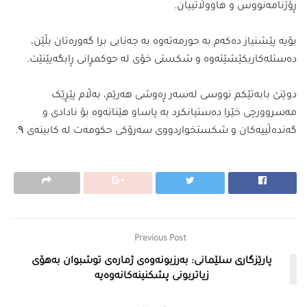
ڕۆژنامەنووس و هاووڵاتییان.
بۆیە پێشنیاز دەکەم بە حورمەتەوە بە جەنابی برا گەورەتان بڵێن،
دەستلەکاربکێشێتەوە و شکستی خۆی لە حوکمڕانی ڕابگەیێنێت.
دوێنێ بابەتێکم نووسی لەسەر ڕەوشی هەرێم، بەڵام پێڕێک
مەسروورچی خێرا دەستیانکرد بە پاساو هێنانەوە بۆ نادادی و
گەندەڵییەکان و شکستخواردووی سەرۆکی حکومەت لە کابینەی ۹.
Previous Post
پارێزگاری سلێمانی: به‌رزبونه‌وه‌ی ژماره‌ی توشبوان به‌هۆی
زیاتربونی پشكنینه‌كانه‌وه‌یه‌