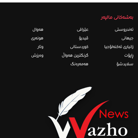
بەشەکانی مالپەر
تەندروستى
عێراقی
هەواڵ
جیهانی
ڤیدیۆ
هونەری
زانیاری تەکنەلۆجیا
کوردستانی
وتار
ڕاپۆت
گرنگترین هەواڵ
وەرزش
سلایدشۆ
هەمەرەنگ