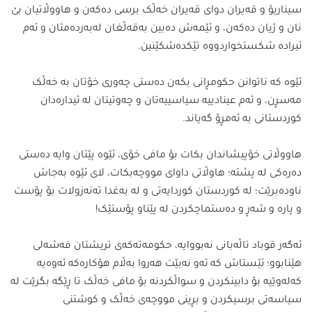
سیناریۆ و قەیران دوای قەیران خەڵک برسی دەکەن و هاووڵاتیان بێ
نان و ژیان دەکەن، و ئێمەش دەبین بەقەڵغان لەبەردەمتان و ئەم
ئیرادە شکستخواردووە تێکدەشکێنین.
ئێوە کە ناتوانن حکومڕانی بکەن دەستی چەوری خۆتان بە خەڵک
مەسڕن، و ئەم عینادییە سیاسییەتان و چەوتیتان لە ئیدارەدان
کوردستانی بە ئەمڕۆ گەیاند.
هاووڵاتی خۆپیشاندان بکات بۆ مافی خۆی، ئێوە پێتان وایە دەستی
دەرەکی لە پشتە؛ هاوڵاتی داوای مووچەبکات، لای ئێوە بەجاش
ناودەبرێت؛ لە کوردستان کوردایەتی و لە بەغدا تەنەزولات بۆ پۆست
و پارە و شەڕ و دەستماچکردن لە پێناو پۆستێک!
ئەگەر قوباد تاڵەبانی نەبووایە، حکومەتەکەی تریشتان فەشەلی
هێنابوو؛ ئێستاش کە ئەو نەبێت هەروا بەڵام هۆکارەکە ئەوەیە
کەلەوێیە بۆ دابینکردن و سواڵکردنە بۆ مافی خەڵک تا ڕێگە بگرێت لە
سیاسەتی برسیکردن و بڕینی مووچەی خەڵک و کوشتنی