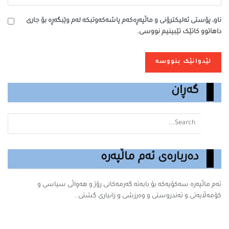
ناو، پۆستی ئەلیکترۆنی و ماڵپەڕەکەم پاشەکەوتبکە لەم وێبگەڕە بۆ جاری
داهاتوو کاتێک تێبینیم نووسی.
گەڕان
دەربارەی ئەم ماڵپەرە
ئەم ماڵپەرە سه‌كۆیه‌كه‌ بۆ بابه‌ته‌ گه‌رمه‌كانى رۆژ و هەواڵی سیاسی و
کۆمەڵایەتی و تەندروستی و وەرزشی و زانیارى گشتى .