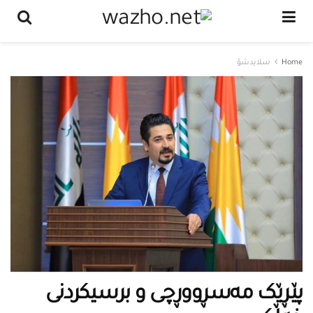
Home
سلایدشۆ
پێڕێک مەسڕووڕچی و برسیکردنی