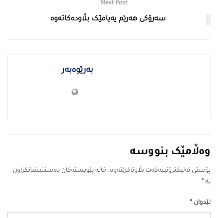
Next Post
سەرۆکی هەرێم پەیامێک بڵاودەکاتەوە
بەرێوەبەر
وەڵامێک بنووسە
پۆستی ئەلیکترۆنییەکەت بڵاوناکرێتەوە.
خانە پێویستەکان دەستنیشانکراون
*
بە
*
لێدوان