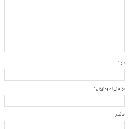
*
ناو
*
پۆستی ئەلیکترۆنی
ماڵپه‌ڕ