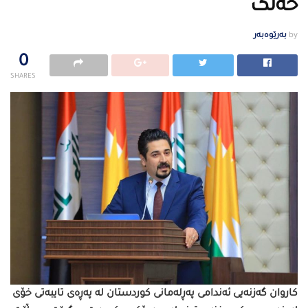
خەڵک
by
بەرێوەبەر
0
SHARES
کاروان گەزنەیی ئەندامی پەڕلەمانی کوردستان لە پەڕەی تایبەتی خۆی