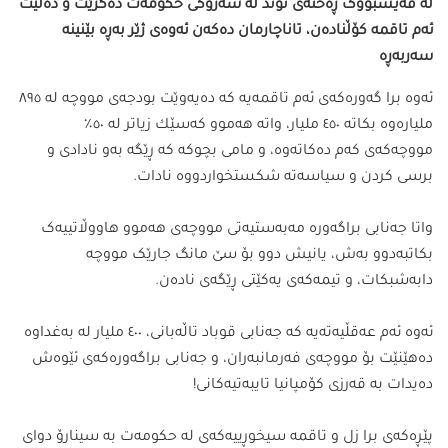
لە فەیسبووک ڕەخنەی توند لە سەرۆکی حکومەت دەگرێت و دەڵێت
ئەم تاقمە کۆڵنادەن، تاناچارمان دەکەن ئەوەی ژێر بەڕە بێنینە
سەربەڕە
ئەوە برا گەورەکەی ئەم تاقمەیە کە دە‌یە‌وێت بودجە‌ی مووچە‌ لە‌ ٨٩٥
ملیارە‌وە‌ بكاتە‌ ٤٥٠ ملیار، واتە‌ ھە‌موو كە‌سێك زیاتر لە‌ ٥٠٪‏
مووچە‌كە‌ی كە‌م دە‌كاتە‌وە، و مامی بچوکە کە ڕێگە بەو نادادی و
برسی کردن و سیاسەتە شکستخواردووە نادات.
واتا جەنابی براگەورە مەبەستیەتی مووچەی هەموو هاووڵاتییەک
بکاتبەدوو بەش، یانیش دوو بۆ سێ مانگ جارێک مووچە
دابەشبکات، و تیمەکەی یەکێتی ڕێگەی نادەن.
ئەوە ئەم عەقڵیەتەیە کە جەنابی قوباد تاڵەبانی، ٤٠٠ ملیار لە بەغداوە
دەهێنێت بۆ مووچەی فەرمانبەران، و جەنابی براگەورەکەی ئێوەش
دەیدات بە قەرزی کۆمپانیا تایبەتیەکانی!
پێڕەکەی برا زل و تاقمە سیخوڕییەکەی لە حکومەت بە سینارۆ دوای