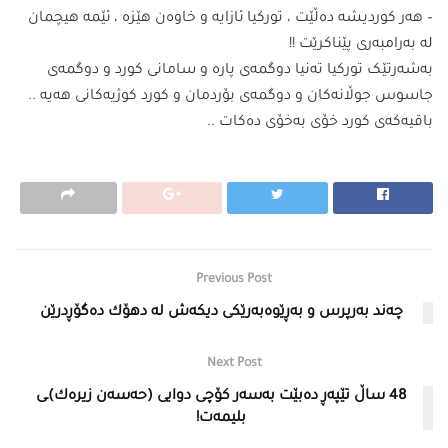
– هەر کوردیشە دەڵێت ، تورکیا ئازایە و خاوەن هێزە ، ئێمە هیچمان
لە بەرامبەری پێناکرێت !!
بەشەرتێک تورکیا تەنیا دوگمەی پارە و سامانی کورد و دوگمەی
جاسوس جوڵانەکان و دوگمەی بۆردمان و کورد کوژیەکانی هەیە ..
باقیەکەی کورد خۆی بەخۆی دەکات ..
Previous Post
چەند بەرپرس و بەڕێوەبەرێكی دیكەش لە دهۆك دەگۆڕدرێن
Next Post
48 ساڵ تێپەڕ دەبێت بەسەر كۆچی دوایی (حەسەن زیرەك)ـی
بلیمەت!