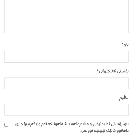
*
ناو
*
پۆستی ئەلیکترۆنی
ماڵپه‌ڕ
ناو، پۆستی ئەلیکترۆنی و ماڵپەڕەکەم پاشەکەوتبکە لەم وێبگەڕە بۆ جاری
داهاتوو کاتێک تێبینیم نووسی.