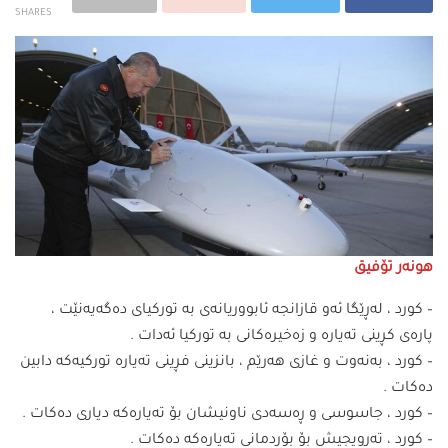
SHARES
هونەر تۆفیق
– کورد ، لەڕێگا ئەو قازانجە ئابووریانەی بە تورکیای دەگەیەنێت ،
پارەی کڕینی تەیارە و زەخیرەکانی بە تورکیا ئەدات .
– کورد ، بەنەوت و غازی هەرێم ، بانزینی فڕینی تەیارە تورکیەکە دابین
دەکات .
– کورد ، جاسوسی و ڕەسەدی ناونیشان بۆ تەیارەکە دیاری دەکات .
– کورد ، تەرویجیش بۆ بۆردمانی تەیارەکە دەکات .