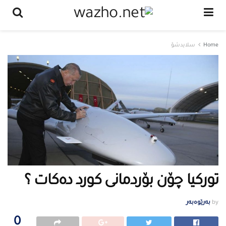
Home
سلایدشۆ
تورکیا چۆن بۆردمانی کورد دەکات ؟
by
بەرێوەبەر
0