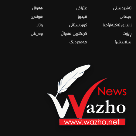
تەندروستى
عێراقی
هەواڵ
جیهانی
ڤیدیۆ
هونەری
زانیاری تەکنەلۆجیا
کوردستانی
وتار
ڕاپۆت
گرنگترین هەواڵ
وەرزش
سلایدشۆ
هەمەرەنگ