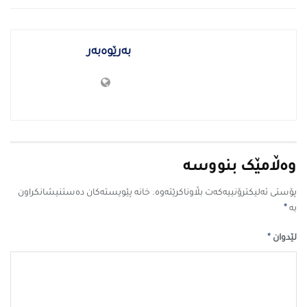
بەرێوەبەر
وەڵامێک بنووسە
پۆستی ئەلیکترۆنییەکەت بڵاوناکرێتەوە.
خانە پێویستەکان دەستنیشانکراون
*
بە
*
لێدوان