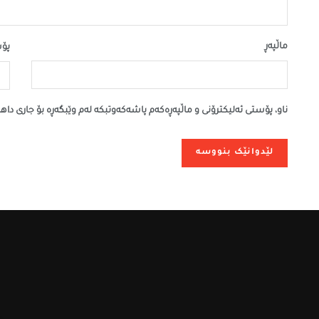
ماڵپه‌ڕ
پۆس
ناو، پۆستی ئەلیکترۆنی و ماڵپەڕەکەم پاشەکەوتبکە لەم وێبگەڕە بۆ جاری داه