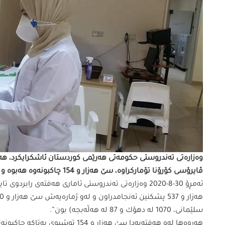
ڤایرۆسی كۆرۆنا تۆماركراوە، سێ هەزار و 154 چاكبونەوە هەبوە و 132 توشبوش گیانیانلەدەستداوە.
سلێمانی، 1070 لە دهۆك و 87 لە هەڵەبجە) بون”.