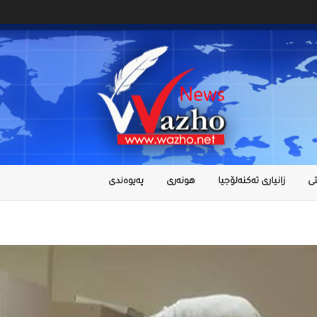
ى
زانیاری تەکنەلۆجیا
هونەری
پەیوەندی