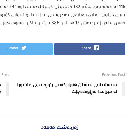
116 لە هەڵەبجە). بەڵام 132 كەسیش گیانیانلەدەستداوە “64 لە هەولێر، 46 لە سلێمانی، 20 لە دهۆك و 2 لە هەڵەبجە.
كەس و لەو ژمارەیەش 17 هەزار و 386 توشبو چاكبونەتەوە، هەزار و 32 كەسیش گیانیانلەدەستداوە.
Tweet
Share
 Post
Previous Post
بە بەشداریی سەدان هەزار كەس رێوڕەسمی عاشورا
لە عیراقدا بەڕێوەدەچێت
ب
زەردەشت حەمەد