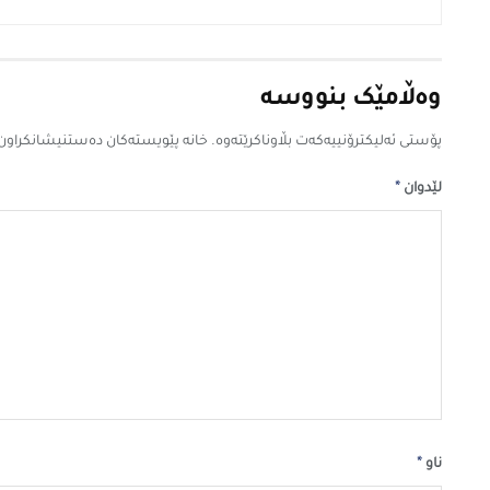
وەڵامێک بنووسە
پۆستی ئەلیکترۆنییەکەت بڵاوناکرێتەوە.
خانە پێویستەکان دەستنیشانکراون
*
لێدوان
*
ناو