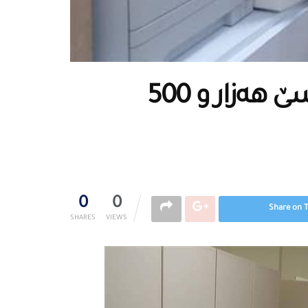
لە هەفتەی رابردودا زیاتر لە سێ هەزار و 500
0
0
Share on 
SHARES
VIEWS