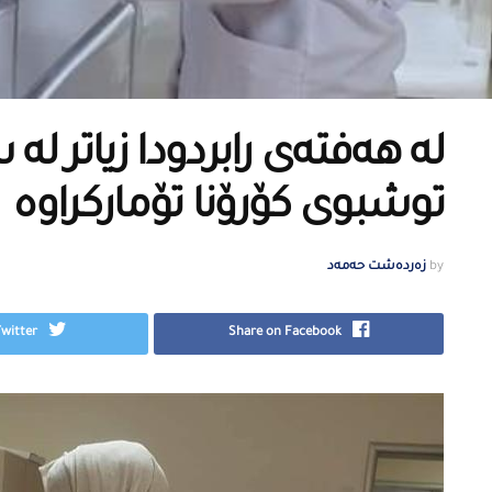
توشبوی كۆرۆنا تۆماركراوە
by
زەردەشت حەمەد
Twitter
Share on Facebook