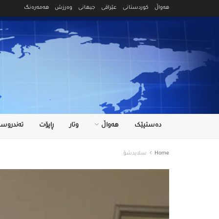
هەواڵ
کوردستانی
عێراقی
جیهانی
وەرزش
هەمەرەنگ
دەستپێک
هەواڵ
وتار
ڕاپۆت
تەندروست
Home
سلایدشۆ