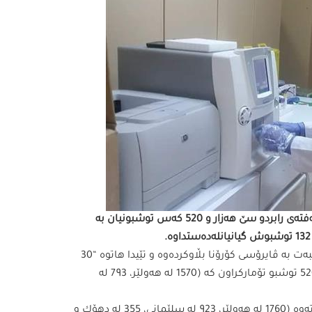
وەزارەتی تەندروستی حكومەتی هەرێمی كوردستان ئاشكرایكرد، هەفتەی رابردو سێ‌ هەزار و 520 كەس توشبونیان بە
ئەمڕۆ 30-8-2020 وەزارەتی تەندروستی ئاماری هەفتەی رابردوی تایبەت بە ڤایرۆسی كۆرۆنا بڵاوكردەوە و تێیدا هاتوە “30
هەزار و 537 پشكنین ئەنجامدراون و لەو ژمارەیەش سێ‌ هەزار و 520 توشبو تۆماركراون كە (1570 لە هەولێر، 793 لە
هەروەها لەو هەفتەیەدا سێ‌ هەزار و 154 توشبوی پەتاكە چاكبونەتەوە (1760 لە هەولێر، 923 لە سلێمانی، 355 لە دهۆك و