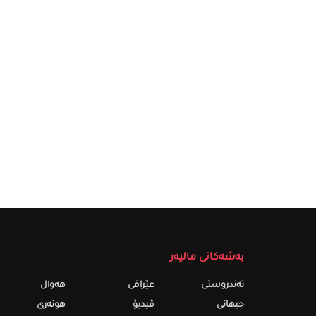
بەشەکانی مالپەر
تەندروستى
عێراقی
هەواڵ
جیهانی
ڤیدیۆ
هونەری