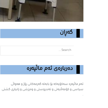
گەڕان
دەربارەی ئەم ماڵپەرە
ئەم ماڵپەرە سه‌كۆیه‌كه‌ بۆ بابه‌ته‌ گه‌رمه‌كانى رۆژ و هەواڵی
سیاسی و کۆمەڵایەتی و تەندروستی و وەرزشی و زانیارى گشتى
.