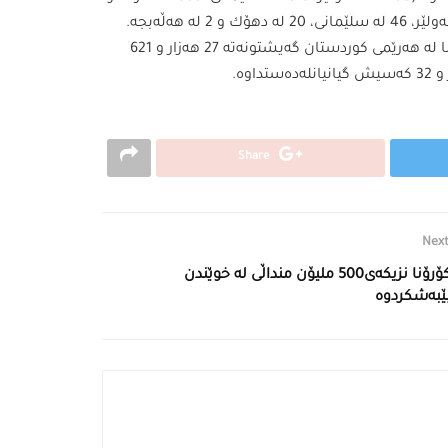
بەپێی دوایین ئاماری وەزارەتی تەندروستی، تائێستا توشبوانی كۆرۆنا لە هەرێمی كوردستان گەیشتونەتە 27 هەزار و 621
Share
Next
كۆرۆنا نزیكەی500 ملیۆن منداڵی لە خوێندن
ێبەشكردوە