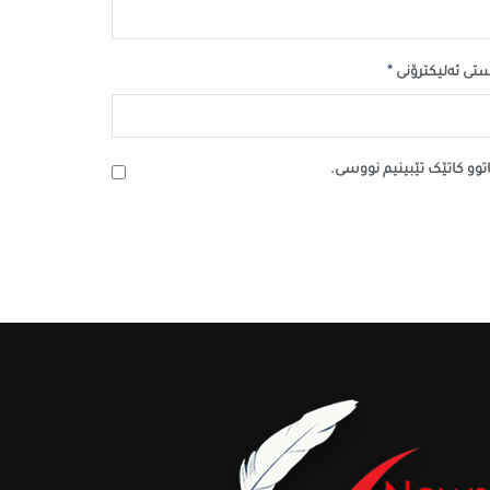
*
تی ئەلیکترۆنی
اتوو کاتێک تێبینیم نووسی.