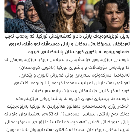
به‌پێى توێژینه‌وه‌یه‌ك پارتی داد و گه‌شه‌پێدانی توركیا، كه‌ ره‌جه‌ب ته‌یب
ئه‌ردۆغان سه‌رۆكایه‌تى ده‌كات و پارتی ده‌سه‌ڵاته‌ له‌و وڵاته‌، له‌ روی
جه‌ماوه‌رییه‌وه‌ له‌ باكوری كوردستان پاشه‌كشه‌ی كردوه‌.
ناوه‌ندیی توێژینه‌وه‌ی كۆمه‌ڵایه‌تی و سیاسی توركیا توێژینه‌وه‌یه‌كی له‌
13 ویلایه‌تی خۆرهه‌ڵات و باشوری توركیا (باكوری كوردستان)
ئه‌نجامدا، ده‌ركه‌وتوه‌ سه‌رباری بونی قه‌یرانی ئابوری و بێكاری،
ئه‌وانه‌ی به‌شداریان له‌ راپرسییه‌كه‌دا كردوه‌ پێیانوابووه‌، كێشه‌ی
كورد له‌ گرنگترین كێشه‌كان و ده‌بێت چاره‌سه‌ر بكرێت.
ناوه‌نده‌كه‌ پرسیاری ئه‌وه‌ی كردوه‌ له‌ به‌شداربوانی توێژینه‌وه‌كه‌
“ئه‌گه‌ر رۆژی یه‌كشه‌ممه‌ی داهاتوو هه‌ڵبژاردن له‌ توركیا به‌رێوه‌بچێت
ده‌نگ به‌چ پارتێكی سیاسی ده‌ده‌یت؟”، له‌ 63%ی به‌شداربوان وتویانه‌
پارتی دیموكراتى گه‌لان “هه‌ده‌په‌، كه‌ له‌ئێستادا زۆربه‌ی سه‌ركرده‌كانی
له‌زیندانه‌كانی توركیادان، ته‌نها له‌ 9.4%ی به‌شداربووان ئاماده‌ بوون