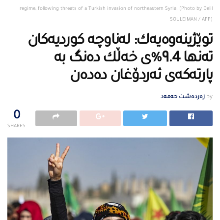
regime, following threats of a Turkish invasion of northeastern Syria. (Photo by Delil
SOULEIMAN / AFP)
توێژینه‌وه‌یه‌ك: له‌ناوچه‌ كوردیه‌كان
ته‌نها 9.4%ی خه‌ڵك ده‌نگ به‌
پارته‌كه‌ى ئه‌ردۆغان ده‌ده‌ن
by
زەردەشت حەمەد
0
SHARES