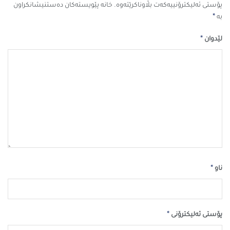
پۆستی ئەلیکترۆنییەکەت بڵاوناکرێتەوە.
خانە پێویستەکان دەستنیشانکراون
*
بە
*
لێدوان
*
ناو
*
پۆستی ئەلیکترۆنی