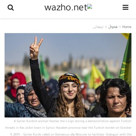
Home
هەواڵ
جیهانی
A Syrian Kurdish woman flashes the v-sign during a demonstration against Turkish
threats in Ras al-Ain town in Syria's Hasakeh province near the Turkish border on October
9, 2019. - Syrian Kurds called on Damascus ally Moscow to facilitate "dialogue" with the