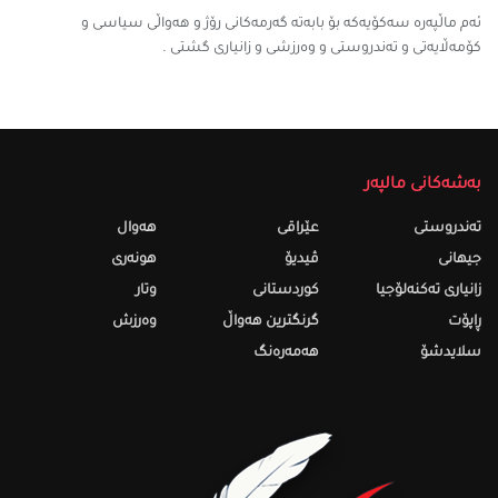
ئەم ماڵپەرە سه‌كۆیه‌كه‌ بۆ بابه‌ته‌ گه‌رمه‌كانى رۆژ و هەواڵی سیاسی و
کۆمەڵایەتی و تەندروستی و وەرزشی و زانیارى گشتى .
بەشەکانی مالپەر
تەندروستى
عێراقی
هەواڵ
جیهانی
ڤیدیۆ
هونەری
زانیاری تەکنەلۆجیا
کوردستانی
وتار
ڕاپۆت
گرنگترین هەواڵ
وەرزش
سلایدشۆ
هەمەرەنگ