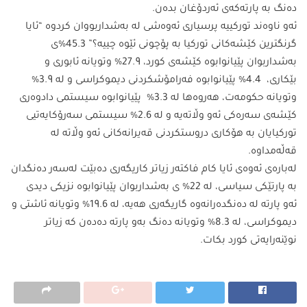
ده‌نگ به‌ پارته‌كه‌ی ئه‌ردۆغان بده‌ن.
ئه‌و ناوه‌ند توركییه‌ پرسیاری ئه‌وه‌شى له‌ به‌شداربووان كردوه‌ “ئایا
گرنگترین كێشه‌كانی توركیا به‌ پۆچونی ئێوه‌ چییه‌؟” 45.3%ی
به‌شداربوان پێیانوابوه‌ كێشه‌ی كورد، 27.9% وتویانه‌ ئابوری و
بێكاری، 4.4% پێیانوابوه‌ فه‌رامۆشكردنی دیموكراسی و له‌ 3.9%
وتویانه‌ حكومه‌ت، هه‌روه‌ها له‌ 3.3% پێیانوابوه‌ سیستمی دادوه‌ری
كێشه‌ی سه‌ره‌كی ئه‌و وڵاته‌یه‌ و له‌ 2.6% سیستمی سه‌رۆكایه‌تیی
توركیایان به‌ هۆكاری دروستكردنی قه‌یرانه‌كانی ئه‌و وڵاته‌ له‌
قه‌ڵه‌مداوه‌.
له‌باره‌ی ئه‌وه‌ی ئایا كام فاكته‌ر زیاتر كاریگه‌ری ده‌بێت له‌سه‌ر ده‌نگدان
به‌ پارتێكی سیاسی، له‌ 22% ی به‌شداربوان پێیانوابوه‌ نزیكی دیدی
ئه‌و پارته‌ له‌ ده‌نگده‌رانه‌وه‌ گاریگه‌ری هه‌یه‌، له‌ 19.6% وتویانه‌ ئاشتی و
دیموكراسی، له‌ 8.3% وتویانه‌ ده‌نگ به‌و پارته‌ ده‌ده‌ن كه‌ زیاتر
نوێنه‌رایه‌تی كورد بكات.