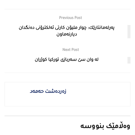
Previous Post
په‌رله‌مانتارێك: چوار ملیۆن كارتی ئه‌لكترۆنی ده‌نگدان
دیارنه‌ماون
Next Post
له‌ وان سێ سه‌ربازی توركیا كوژران
زەردەشت حەمەد
وەڵامێک بنووسە