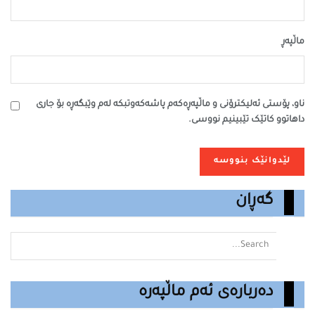
ماڵپه‌ڕ
ناو، پۆستی ئەلیکترۆنی و ماڵپەڕەکەم پاشەکەوتبکە لەم وێبگەڕە بۆ جاری
داهاتوو کاتێک تێبینیم نووسی.
گەڕان
دەربارەی ئەم ماڵپەرە