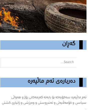
گەڕان
دەربارەی ئەم ماڵپەرە
ئەم ماڵپەرە سه‌كۆیه‌كه‌ بۆ بابه‌ته‌ گه‌رمه‌كانى رۆژ و هەواڵی
سیاسی و کۆمەڵایەتی و تەندروستی و وەرزشی و زانیارى گشتى
.