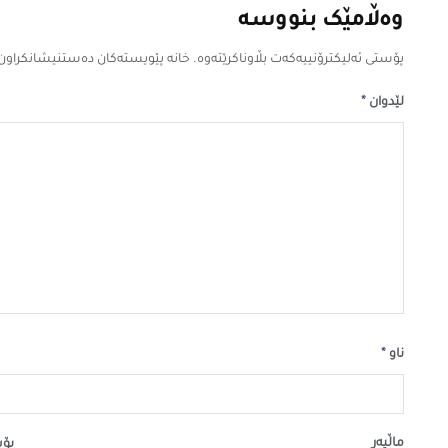
وەڵامێک بنووسە
پۆستی ئەلیکترۆنییەکەت بڵاوناکرێتەوە.
خانە پێویستەکان دەستنیشانکراون
*
لێدوان
*
ناو
ماڵپه‌ڕ
پۆس