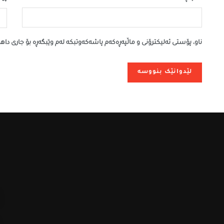
ناو، پۆستی ئەلیکترۆنی و ماڵپەڕەکەم پاشەکەوتبکە لەم وێبگەڕە بۆ جاری داه