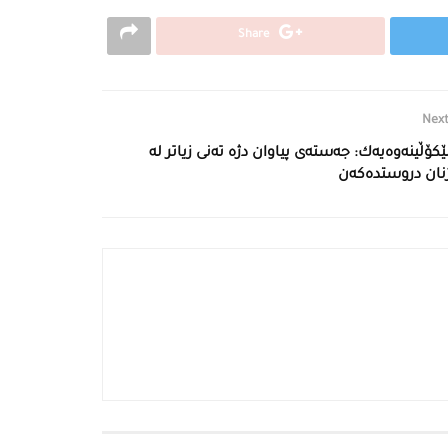
Share
Next
ێكۆڵینەوەیەك: جەستەی پیاوان دژە تەنی زیاتر لە
نان دروستدەكەن