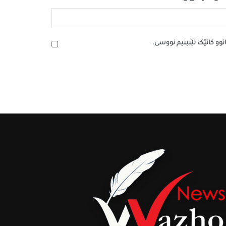
اتوو کاتێک تێبینیم نووسی.