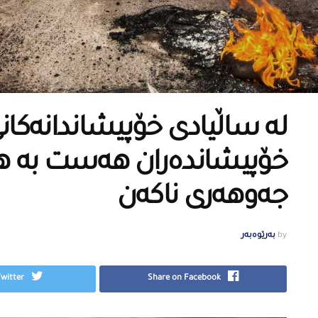
لە ساڵیادی خۆپیشاندانەكانی
خۆپیشاندەران هەست بە هیچ
جەوهەری ناكەن
by
بەرێوەبەر
Twitter
Share on Facebook