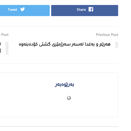
Tweet
Share
 Post
Previous Post
هەرێم و بەغدا لەسەر سەرژمێری گشتی كۆدەبنەوە
ل
ژ
بەرێوەبەر