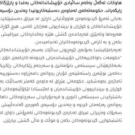
هاوكات لەگەڵ یەكەم ساڵیادی خۆپیشاندانەكانی بەغدا و پارێزگا
رایگەیاند، حكومەتەكەی لەماوەی دەستبەكاربونیدا چەندین دۆسیە
بەیانی ئەمڕۆ گردبونەوەی هاووڵاتیانی ناڕازی لە عیراق دەستیپێك
خۆپیشاندانەكان و كوژران و برینداربونی هەزاران كەس، هیچ گۆڕان
هەروەها وتەبێژی فەرماندەی گشتی هێزە چەكدارەكانی عیراقیش دا
بكەن و بە ئارامی گردبونەوەكانیان ئەنجامبدەن.
“حكومەت داواكارییەكانی خۆپیشاندەرانی كردوەتە كارنامەی خۆی
بەبەكارهێنانی سیستەمی بایۆمەتری و سەرجەم رێكارەكانی رێگریكر
دەكەین نوێنەری راستەقینەی خۆیان رەوانەی دامەزراوە دەستورییە
ئاماژەی بەوەشكرد، حكومەتی عێڕاق لە ماوەی كەمتر لەساڵێك بەسە
كوژران و برینداربوونی خۆپیشاندەران و لەئێستادا لێكۆڵینەوەكان 
باشتركردنی سیستەمی ئابوری و فرەجۆركردنی سەرچاوەكانی داهات
رەوانەی پەرلەمان كردوە و چەندین دۆسیەی گەورەی گەندەڵییش رە
سەرۆك وەزیرانی عیراق لەبارەی گردبونەوەكانی ئەمڕۆش داوای لە ه
ئاشتیخوازیی گردبونەوەكان بكەن و موڵك و ماڵی گشتی بپارێزن.