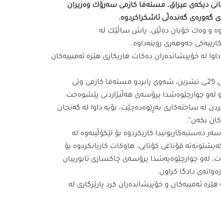
كانی دیكەی عیراق، مستەفا كازمی سەرۆك وەزیران
ی گەورەی گەندەڵی ئاشكراكردوە.
ردوە و وەك خۆیان دەڵێن، پاش ساڵێك لە
كارییەكی جەوهەری روینەداوە.
وا لە خۆپیشاندەران دەكات هاریكاری هێزە ئەمنییەكان
لەپەیامێكیشدا بەبۆنەی تێپەڕبونی ساڵێك بەسەر خۆپیشاندانەكانی 25ـی تشرین، شەوی رابردو مستەفا كازمی وتی
 و لەو چوارچێوەشدا پرۆسەی هەڵبژاردنی پێشوەخت
دن لە ساختەكاری بەڕێوەدەچێت، بۆیە داوا لە گەنجان
كان بكەن”.
ر دەستبەكاربونیدا كاریكردوە بۆ لێكۆڵینەوە لە
گەیشتونەتە قۆناغی كۆتایی، هاوكات كاریانكردوە بۆ
، لەو چوارچێوەیەشدا پرۆسەی چاكسازی ئابورییان
وانەی دادگا كراون.
ێزە ئەمییەكان و خۆپیشاندەران كرد پارێزگاری لە