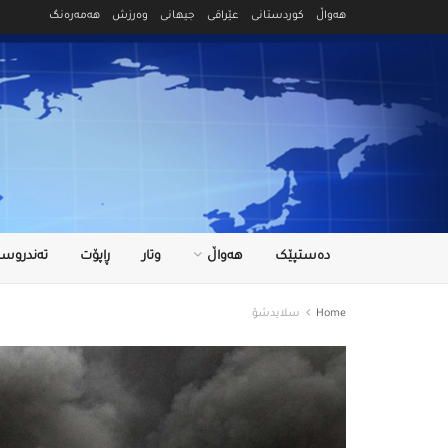
هەواڵ
کوردستانی
عێراقی
جیهانی
وەرزش
هەمەرەنگ
دەستپێک
هەواڵ
وتار
ڕاپۆت
تەندروست
Home
سلایدشۆ