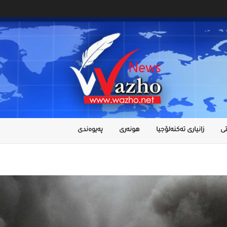
ى
زانیاری تەکنەلۆجیا
هونەری
پەیوەندی