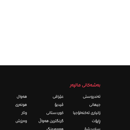
بەشەکانی مالپەر
تەندروستى
عێراقی
هەواڵ
جیهانی
ڤیدیۆ
هونەری
زانیاری تەکنەلۆجیا
کوردستانی
وتار
ڕاپۆت
گرنگترین هەواڵ
وەرزش
سلایدشۆ
هەمەرەنگ