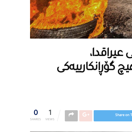
 عیراقدا،
 گۆڕانكارییەكی
0
1
Share on 
SHARES
VIEWS