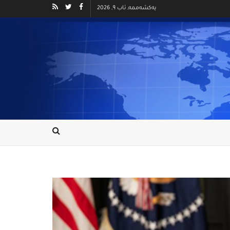
یەکشەممە, ئاب 9, 2026