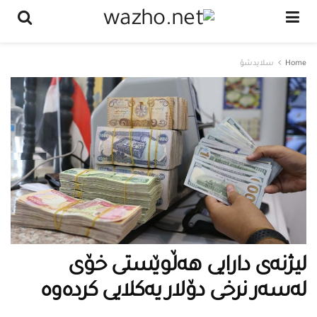
Home
سلایدشۆ
لیژنه‌ى دارایى هه‌ڵوێستى خۆى
له‌سه‌ر نرخى دۆلار یه‌كلایى كرده‌وه‌