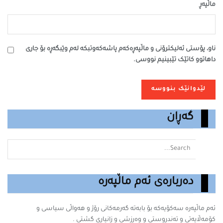
ماڵپه‌ڕ
ناو، پۆستی ئەلیکترۆنی و ماڵپەڕەکەم پاشەکەوتبکە لەم وێبگەڕە بۆ جاری
داهاتوو کاتێک تێبینیم نووسی.
گەڕان
دەربارەی ئەم ماڵپەرە
ئەم ماڵپەرە سه‌كۆیه‌كه‌ بۆ بابه‌ته‌ گه‌رمه‌كانى رۆژ و هەواڵی سیاسی و
کۆمەڵایەتی و تەندروستی و وەرزشی و زانیارى گشتى .