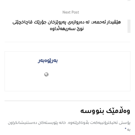
Next Post
هێڤیدار ئه‌حمه‌د: له‌ ده‌روازه‌ى په‌روێزخان جۆرێك قاچاخچێتى
نوێ سه‌ریهه‌ڵداوه‌
بەرێوەبەر
وەڵامێک بنووسە
پۆستی ئەلیکترۆنییەکەت بڵاوناکرێتەوە.
خانە پێویستەکان دەستنیشانکراون
*
بە