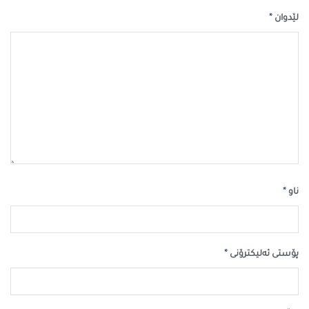
*
لێدوان
*
ناو
*
پۆستی ئەلیکترۆنی