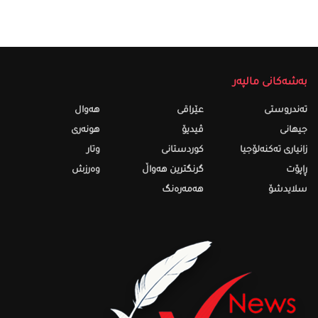
بەشەکانی مالپەر
تەندروستى
عێراقی
هەواڵ
جیهانی
ڤیدیۆ
هونەری
زانیاری تەکنەلۆجیا
کوردستانی
وتار
ڕاپۆت
گرنگترین هەواڵ
وەرزش
سلایدشۆ
هەمەرەنگ