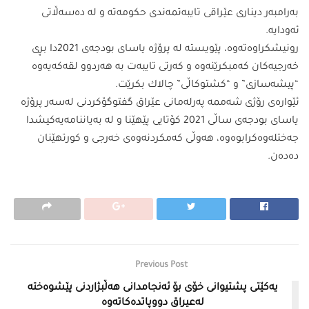
به‌رامبه‌ر دینارى عێراقى تایبه‌تمه‌ندى حكومه‌ته‌ و له‌ ده‌سه‌ڵاتى
ئه‌ودایه‌.
رونیشكراوه‌ته‌وه‌، پێویسته‌ له‌ پرۆژه‌ یاساى بودجه‌ى 2021دا بڕى
خه‌رجیه‌كان كه‌مبكرێنه‌وه‌ و كه‌رتى تایبه‌ت به‌ هه‌ردوو لقه‌كه‌یه‌وه‌
“پیشه‌سازى” و “كشتوكاڵى” چالاك بكرێت.
ئێواره‌ى رۆژى شه‌ممه‌ په‌رله‌مانى عێراق گفتوگۆكردنى له‌سه‌ر پرۆژه‌
یاساى بودجه‌ى ساڵى 2021 كۆتایى پێهێنا و له‌ به‌یاننامه‌یه‌كیشدا
جه‌ختله‌وه‌كرابوه‌وه‌، هه‌وڵى كه‌مكردنه‌وه‌ى خه‌رجى و كورتهێنان
ده‌ده‌ن.
Previous Post
یه‌كێتى پشتیوانى خۆى بۆ ئه‌نجامدانى هه‌ڵبژاردنی پێشوه‌خته‌
له‌عیراق دووپاتده‌كاته‌وه‌