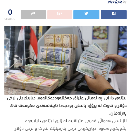
by
بەرێوەبەر
0
SHARES
لیژنه‌ى دارایى په‌رله‌مانى عێراق جه‌ختله‌وه‌ده‌كاته‌وه‌، دیاریكردنى نرخى
دۆلار و نه‌وت له‌ پرۆژه‌ یاساى بودجه‌دا تایبه‌تمه‌ندى حكومه‌ته‌ نه‌ك
په‌رله‌مان.
ئاژانسى هه‌واڵى فه‌رمى عێراقییه‌ له‌ زارى لیژنه‌ى داراییه‌وه‌
بڵاویكردوه‌ته‌وه‌، دیاریكردنى نرخى به‌رمیلێك نه‌وت و نرخى دۆلار