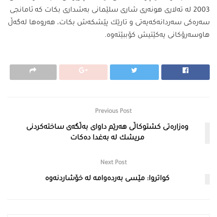
2003 لە تەلاری هونەری شاری سلێمانی بەشداری بكات كە ئامانجی
سەرەكی سەردانەكەیەتی و تارێك پێشكەش بكات، هەروەها لەگەڵ
هاوسەرۆكانی یەكێتیش كۆببێتەوە.
Previous Post
وەزارەتی كشتوكاڵی هەرێم داوای بەڵگەی ساختەكردنی
مریشك لە بەغدا دەكات
Next Post
كواتروا: مێسی بەردەوامە لە خۆشاردنەوە