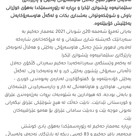
لەلایەن لاهور شێخ جەنگی هاوسەرۆكی یەكێتی و پارێزگاری
سلێمانیەوە پێشوازی لێكرا و بڕیارە لە رێوڕەسمێكدا بەهۆی كوژرانی
باوكی و شوێنكەوتوانی بەشداری بكات و لەگەڵ هاوسەرۆكایەتی
یەكێتیش كۆببێتەوە.
بەیانی ئەمڕۆ شەممە 20ی شوباتی 2021 عەممار حەكیم بە
سەردانێك گەیشتە شاری سلێمانی و لە فڕۆكەخانەی شارەكە
لەلایەن لاهوور شێخ جەنگی هاوسەرۆكی یەكێتی و هەڤاڵ ئەبوبەكر
پارێزگاری سلێمانییەوە پێشوازی لێكرا.
لە یەكەم وێستگەی سەردانەكەیدا حەكیم سەردانی گڵكۆی جەلال
تاڵەبانی سەرۆكی پێشوی یەكێتی كرد و لە وتەیەكدا وتی: لەگەڵ
یەكێتی كۆدەبێتەوە بۆ گفتوگۆكردن لەبارەی پەیوەندیی كوردی –
عەرەبی، هاوكاری و هاوئاهەنگی لە كار و چارەسەركردنی كێشەكان
و بابەتی بودجە، كە هیوادارین بە شێوەیەك بڕوات بەرژەوەندی عێراق
و كوردستانی تێدابێت، نابێت خەڵك لە هیچ شوێنێكی عێراق نیگەرانی
نەبونی موچە بێت و دەبێت سامانی عێراق بۆ هەمو عێراقییەكان
بێت.
بڕیارە عەممار حەكیم لە رێوڕەسمێكدا بەهۆی یادی كوشتنی
محەمەد باقر حەكیم و 83 كەسی دیكە لە پارێزگای نەجەف ولەساڵی