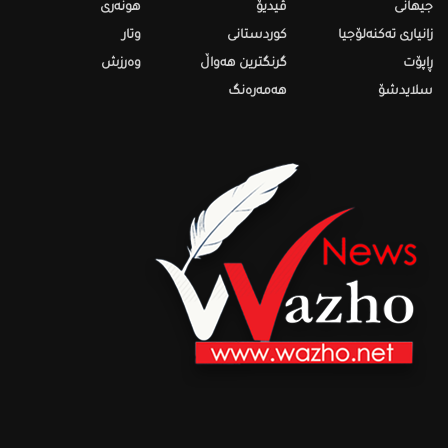
جیهانی
ڤیدیۆ
هونەری
زانیاری تەکنەلۆجیا
کوردستانی
وتار
ڕاپۆت
گرنگترین هەواڵ
وەرزش
سلایدشۆ
هەمەرەنگ