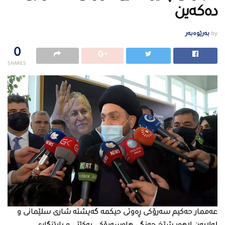
دەكەین
by
بەرێوەبەر
0
SHARES
عەممار حەكیم سەرۆكی ڕەوتی حیكمە گەیشتە شاری سلێمانی و