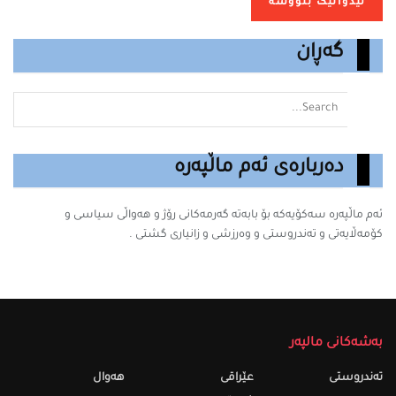
گەڕان
دەربارەی ئەم ماڵپەرە
ئەم ماڵپەرە سه‌كۆیه‌كه‌ بۆ بابه‌ته‌ گه‌رمه‌كانى رۆژ و هەواڵی سیاسی و
کۆمەڵایەتی و تەندروستی و وەرزشی و زانیارى گشتى .
بەشەکانی مالپەر
تەندروستى
عێراقی
هەواڵ