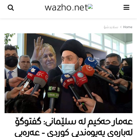
Home
سلایدشۆ
عەمار حەكیم لە سلێمانی: گفتوگۆ
لەبارەی پەیوەندیی كوردی – عەرەبی