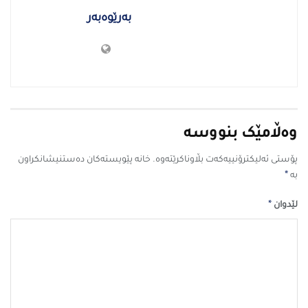
بەرێوەبەر
وەڵامێک بنووسە
پۆستی ئەلیکترۆنییەکەت بڵاوناکرێتەوە.
خانە پێویستەکان دەستنیشانکراون
*
بە
*
لێدوان