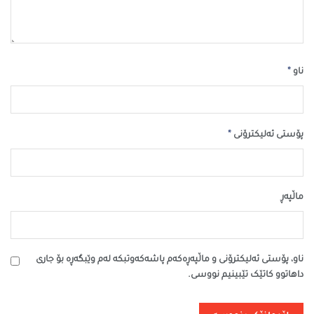
*
ناو
*
پۆستی ئەلیکترۆنی
ماڵپه‌ڕ
ناو، پۆستی ئەلیکترۆنی و ماڵپەڕەکەم پاشەکەوتبکە لەم وێبگەڕە بۆ جاری
داهاتوو کاتێک تێبینیم نووسی.