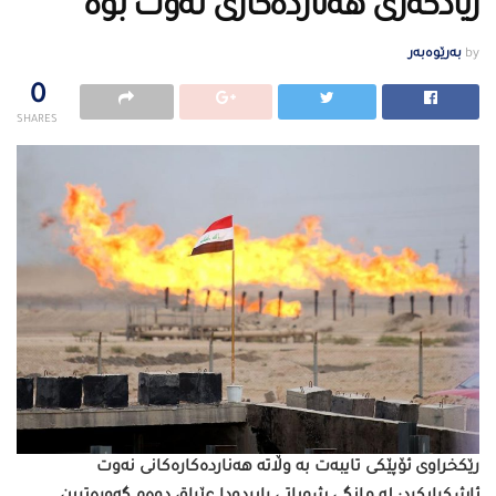
زیادكه‌رى هه‌نارده‌كارى نه‌وت بوه‌
by
بەرێوەبەر
0
SHARES
رێكخراوى ئۆپێكى تایبه‌ت به‌ وڵاته‌ هه‌نارده‌كاره‌كانى نه‌وت