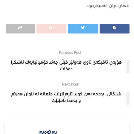
هه‌نارده‌یان كه‌میكردوه‌.
Previous Post
هۆبەی تاقیگەی ئاوی هەولێر فێڵی چه‌ند كۆمپانیایه‌ك ئاشكرا
ده‌كات
Next Post
شنگالى: بودجه‌ به‌بێ كورد تێپه‌ڕێنرێت متمانه‌ له‌ نێوان هه‌رێم
و به‌غدا نامێنێت
بەرێوەبەر