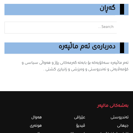
گەڕان
دەربارەی ئەم ماڵپەرە
ئەم ماڵپەرە سه‌كۆیه‌كه‌ بۆ بابه‌ته‌ گه‌رمه‌كانى رۆژ و هەواڵی سیاسی و
کۆمەڵایەتی و تەندروستی و وەرزشی و زانیارى گشتى .
بەشەکانی مالپەر
تەندروستى
عێراقی
هەواڵ
جیهانی
ڤیدیۆ
هونەری