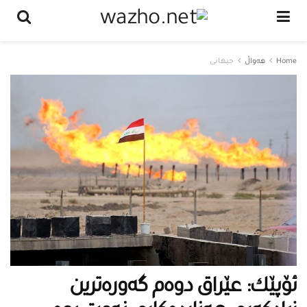
Home
هەواڵ
جیهانی
ئۆپێك: عێراق دوه‌م گه‌وره‌ترین