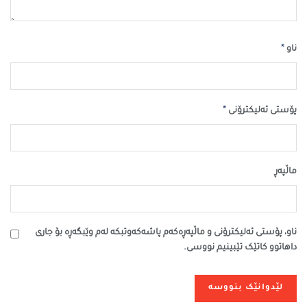
*
ناو
*
پۆستی ئەلیکترۆنی
ماڵپه‌ڕ
ناو، پۆستی ئەلیکترۆنی و ماڵپەڕەکەم پاشەکەوتبکە لەم وێبگەڕە بۆ جاری
داهاتوو کاتێک تێبینیم نووسی.