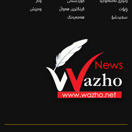
زانیاری تەکنەلۆجیا
کوردستانی
وتار
ڕاپۆت
گرنگترین هەواڵ
وەرزش
سلایدشۆ
هەمەرەنگ