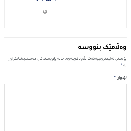
وەڵامێک بنووسە
پۆستی ئەلیکترۆنییەکەت بڵاوناکرێتەوە.
خانە پێویستەکان دەستنیشانکراون
*
بە
*
لێدوان