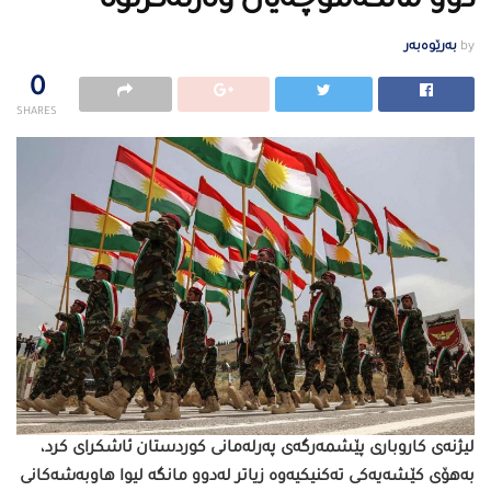
دوو مانگەموچەیان وەرنەگرتوە
by
بەرێوەبەر
0
SHARES
لیژنەی كاروباری پێشمەرگەی پەرلەمانی كوردستان ئاشكرای كرد،
بەهۆی كێشەیەكی تەكنیكیەوە زیاتر لەدوو مانگە لیوا هاوبەشەكانی