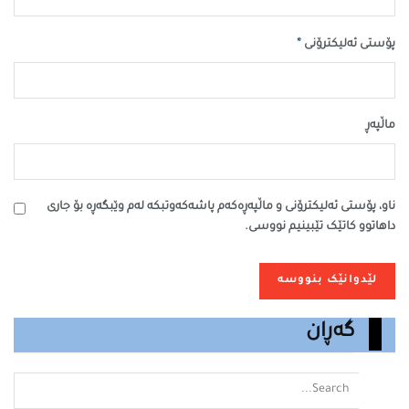
*
پۆستی ئەلیکترۆنی
ماڵپه‌ڕ
ناو، پۆستی ئەلیکترۆنی و ماڵپەڕەکەم پاشەکەوتبکە لەم وێبگەڕە بۆ جاری
داهاتوو کاتێک تێبینیم نووسی.
گەڕان