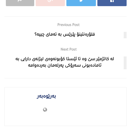
Previous Post
فلۆره‌نتینۆ پێرێس به‌ ته‌ماى چییه‌؟
Next Post
لە کاتژمێر سێ وە تا ئێستا کۆبونەوەی لیژنەی دارایی بە
ئامادەبونی سەرۆکی پەرلەمان بەردەوامە
بەرێوەبەر