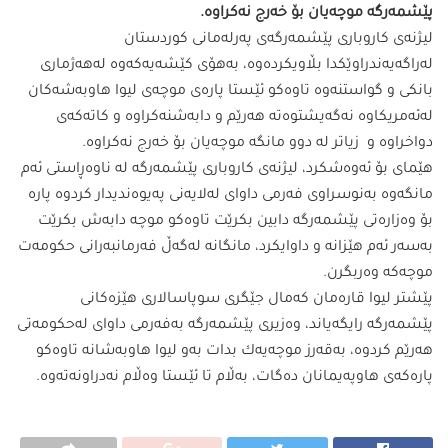
پێشمەرگە موچەیان بۆ خەرج نەكراوە.
لیژنەی كاروباری پێشمەرگەی پەرلەمانی كوردستان
لەراگەیەندراوێكدا بڵاویكردەوە، بەهۆی كێشەیەكەوە لەهەژماری
بانكی و گواستنەوە تاوەكو ئێستا پارەی موچەی لیوا هاوبەشەكان
لەئەمریكاوە نەگەیشتوەتە هەرێم و دابەشنەكراوە و كاتەكەی
دواخراوە و زیاتر لە دوو مانگە موچەیان بۆ خەرج نەكراوە.
هێمای بۆ ئەوەشكرد، لیژنەی كاروباری پێشمەرگە لە ناوەڕاستی ئەم
مانگەوە بەنوسراوی فەرمی داوای لەلایەنی پەیوەندیدار كردوە پارە
بۆ وەزارەتی پێشمەرگە دابین بكرێت تاوەكو موچە دابەش بكرێت
بەسەر ئەم هێزانە و داوایكرد، مانگانە لەگەڵ فەرمانبەرانی حكومەت
موچەكە وەربگرن.
پێشتر لیوا قارەمان كەمال جێگری سوپاسالاری هێزەكانی
پێشمەرگە رایگەیاند، وەزیری پێشمەرگە بەفەرمی داوای لەحكومەتی
هەرێم كردوە، بەقەرز موچەیەك بدات بەو لیوا هاوبەشانە تاوەكو
پارەكەی هاوپەیمانان دەگات، بەڵام تا ئێستا وەڵام نەدراونەتەوە.