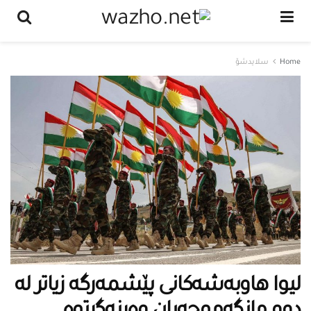
Home
سلایدشۆ
لیوا هاوبەشەكانی پێشمەرگە زیاتر لە