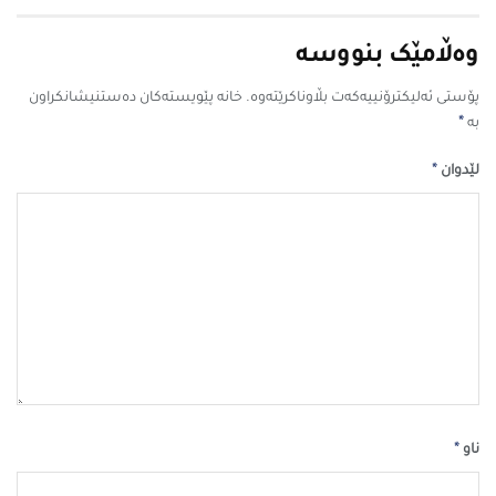
وەڵامێک بنووسە
پۆستی ئەلیکترۆنییەکەت بڵاوناکرێتەوە.
خانە پێویستەکان دەستنیشانکراون
*
بە
*
لێدوان
*
ناو