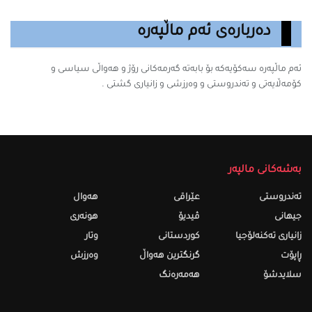
دەربارەی ئەم ماڵپەرە
ئەم ماڵپەرە سه‌كۆیه‌كه‌ بۆ بابه‌ته‌ گه‌رمه‌كانى رۆژ و هەواڵی سیاسی و
کۆمەڵایەتی و تەندروستی و وەرزشی و زانیارى گشتى .
بەشەکانی مالپەر
تەندروستى
عێراقی
هەواڵ
جیهانی
ڤیدیۆ
هونەری
زانیاری تەکنەلۆجیا
کوردستانی
وتار
ڕاپۆت
گرنگترین هەواڵ
وەرزش
سلایدشۆ
هەمەرەنگ