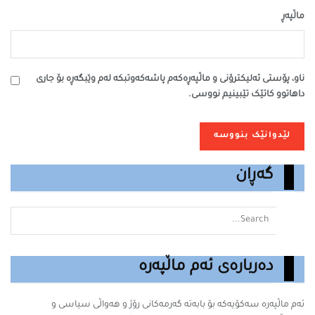
ماڵپه‌ڕ
ناو، پۆستی ئەلیکترۆنی و ماڵپەڕەکەم پاشەکەوتبکە لەم وێبگەڕە بۆ جاری
داهاتوو کاتێک تێبینیم نووسی.
گەڕان
دەربارەی ئەم ماڵپەرە
ئەم ماڵپەرە سه‌كۆیه‌كه‌ بۆ بابه‌ته‌ گه‌رمه‌كانى رۆژ و هەواڵی سیاسی و