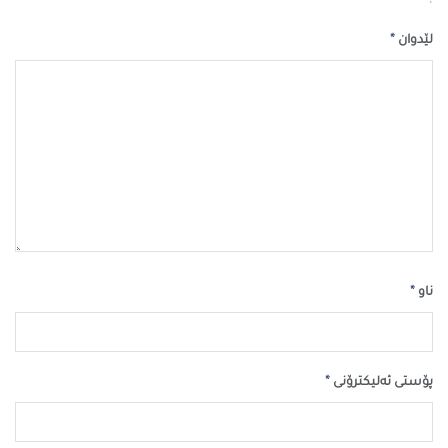
*
لێدوان
*
ناو
*
پۆستی ئەلیکترۆنی