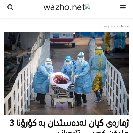
Home
تەندروستى
ژمارەی گیان لەدەستدان بە كۆرۆنا 3