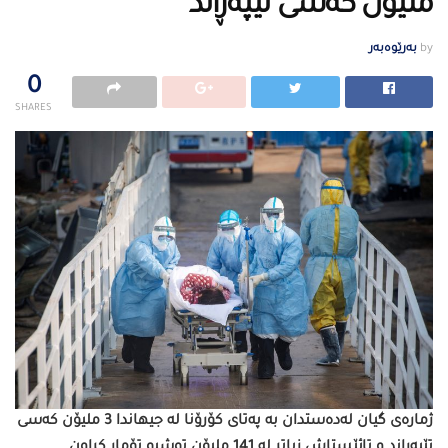
ملیۆن كەسی تێپەڕاند
by
بەرێوەبەر
0
SHARES
ژمارەی گیان لەدەستدان بە پەتای كۆرۆنا لە جیهاندا 3 ملیۆن كەسی