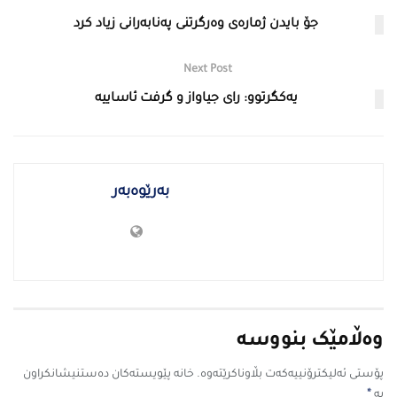
جۆ بایدن ژمارەی وەرگرتنی پەنابەرانی زیاد كرد
Next Post
یەکگرتوو: رای جیاواز و گرفت ئاساییە
بەرێوەبەر
وەڵامێک بنووسە
پۆستی ئەلیکترۆنییەکەت بڵاوناکرێتەوە.
خانە پێویستەکان دەستنیشانکراون
*
بە