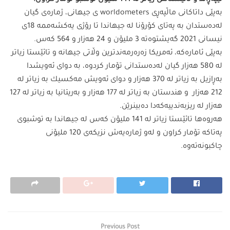
تێپەڕاند و تائێستاش زیاتر لە 141 ملیۆن توشبو تۆمار كراون.
بەپێی داتاكانی ماڵپەڕی worldometers ی جیهانی، ژمارەی گیان
لەدەستدان بە پەتای كۆرۆنا لە جیهاندا تا رۆژی یەكشەممە 18ی
نیسانی 2021 گەیشتوەتە 3 ملیۆن و 24 هەزار و 564 كەس.
بەپێی ئامارەكە، ئەمریكا زەرەرمەندترین وڵاتی جیهانە و تائێستا زیاتر
لە 580 هەزار گیان لەدەستدانی تۆمار كردوە، بە دوای ئەویشدا
بەڕازیل بە زیاتر لە 370 هەزار و دوای ئەویش مەكسیك بە زیاتر لە
212 هەزار و هندستان بە زیاتر لە 177 هەزار و بەریتانیا بە زیاتر لە 127
هەزار لە ریزبەندییەكەدا دەبینرێن.
هەروەها تائێستا زیاتر لە 141 ملیۆن كەس لە جیهاندا بە توشبوی
پەتاكە تۆمار كراون و لەو ژمارەیەش نزیكەی 120 ملیۆنی
چاكبونەتەوە.
Previous Post