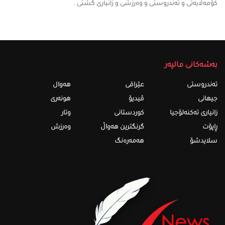
کۆمەڵایەتی و تەندروستی و وەرزشی و زانیارى گشتى .
بەشەکانی مالپەر
تەندروستى
عێراقی
هەواڵ
جیهانی
ڤیدیۆ
هونەری
زانیاری تەکنەلۆجیا
کوردستانی
وتار
ڕاپۆت
گرنگترین هەواڵ
وەرزش
سلایدشۆ
هەمەرەنگ