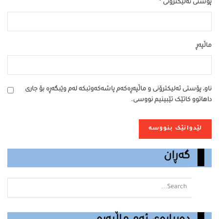
*
پۆستی ئەلیکترۆنی
ماڵپه‌ڕ
ناو، پۆستی ئەلیکترۆنی و ماڵپەڕەکەم پاشەکەوتبکە لەم وێبگەڕە بۆ جاری
داهاتوو کاتێک تێبینیم نووسی.
گەڕان