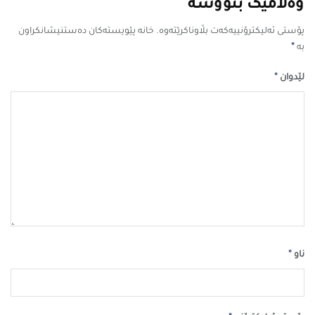
وەڵامێک بنووسە
پۆستی ئەلیکترۆنییەکەت بڵاوناکرێتەوە.
خانە پێویستەکان دەستنیشانکراون
*
بە
*
لێدوان
*
ناو