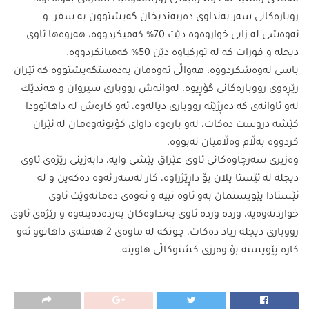
روبارەكانی سەر بەنداوی دەربەندیخان گەیشتوون بە سفر و
ئەوەشی لە زابی خواروەوە دێت 70% كەمیكردووە، هەروەها ئاوی
دیجلە و فورات كە لە توركیاوە دێن 50% كەمیانكردووە.
باسی لەوەشكردووە: هەواڵی ئەوەمان بەدەستگەیشتووە كە ئێران
رێڕەوی رووبارەكانی گۆڕیوە، لەوانەش رووباری سیروان و هەندێك
لەو ئاوانەی كە دەڕژێنە رووباری دیالەوە، ئەو كارەش لە داهاتوودا
كێشە دروست دەكات، لەو بارەوە داوای كۆبونەوەمان لە ئێران
كردووە بەڵام وەڵامیان نەبووە.
وەزیری سەرچاوەكانی ئاوی عێراق پێشی وایە، دابەزینی رێژەی ئاوی
دیجلە لە ئێستا پلان بۆ داڕێژراوە، كار لەسەر ئەوە دەكەین و لە
ئێستادا پێویستمان بەو ئاوە نییە و ئەوەی دەمانەوێت ئاوی
خواردنەوەیە، وردە وردە ئاوی بەنداوەكان بەردەدەینەوە و رێژەی ئاوی
رووباری دیجلە زیاد دەكات، چونكە لە ماوەی 2 هەفتەی داهاتوو ئەو
كارە پێویستە بۆ وەرزی كشتوكاڵی هاوینە.