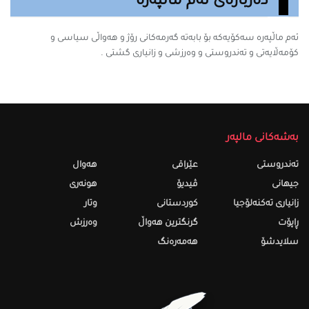
دەربارەی ئەم ماڵپەرە
ئەم ماڵپەرە سه‌كۆیه‌كه‌ بۆ بابه‌ته‌ گه‌رمه‌كانى رۆژ و هەواڵی سیاسی و
کۆمەڵایەتی و تەندروستی و وەرزشی و زانیارى گشتى .
بەشەکانی مالپەر
تەندروستى
عێراقی
هەواڵ
جیهانی
ڤیدیۆ
هونەری
زانیاری تەکنەلۆجیا
کوردستانی
وتار
ڕاپۆت
گرنگترین هەواڵ
وەرزش
سلایدشۆ
هەمەرەنگ