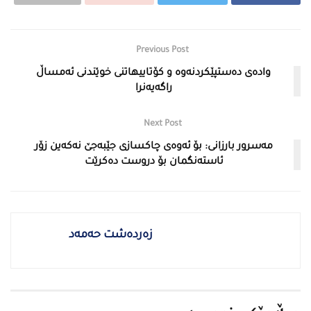
Previous Post
وادەی دەستپێكردنەوە و كۆتاییهاتنی خوێندنی ئەمساڵ
راگەیەنرا
Next Post
مەسرور بارزانی: بۆ ئەوەی چاكسازی جێبەجێ نەكەین زۆر
ئاستەنگمان بۆ دروست دەكرێت
زەردەشت حەمەد