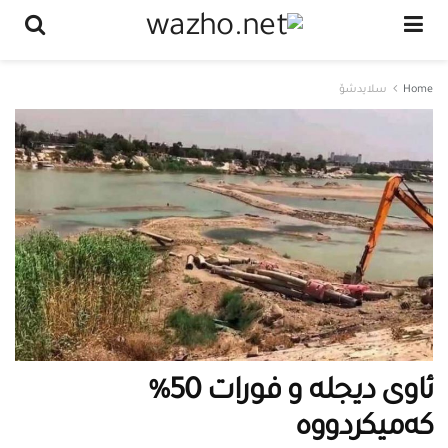
Home
سلایدشۆ
ئاوی دیجلە و فورات 50%
كەمیكردووە