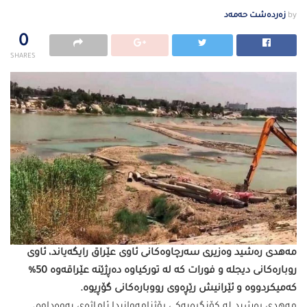
by
زەردەشت حەمەد
0
SHARES
مەهدی رەشید وەزیری سەرچاوەكانی ئاوی عێراق رایگەیاند، ئاوی
روبارەكانی دیجلە و فورات كە لە توركیاوە دەڕژێنە عێراقەوە 50%
كەمیكردووە و ئێرانیش رێڕەوی رووبارەكانی گۆڕیوە.
مەهدی رەشید لە كۆنگرەیەكی رۆژنامەوانیدا ئاماژەی بەوەداوە،