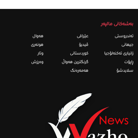
بەشەکانی مالپەر
تەندروستى
عێراقی
هەواڵ
جیهانی
ڤیدیۆ
هونەری
زانیاری تەکنەلۆجیا
کوردستانی
وتار
ڕاپۆت
گرنگترین هەواڵ
وەرزش
سلایدشۆ
هەمەرەنگ