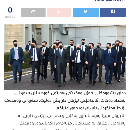
by
زەردەشت حەمەد
0
SHARES
دوای پشووەكانی جەژن وەفدێكی هەرێمی كوردستان سەردانی
بەغداد دەكات، ئەندامێكی لیژنەی دارایش دەڵێت، سەردانی وەفدەكە
بۆ جێبەجێكردنی یاسای بودجەی عێراقە.
شیروان میرزا پەرلەمانتاری یەكێتی و ئەندامی لیژنەی دارایی لە
پەرلەمانی عێراق بە میدیاكانی حزبەكەی راگەیاندوە، وەفدێكی