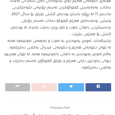
هونەری حكومەتی هەرێم دوای پشوەكانی جەژن سەردانی بەغداد
دەكات، بەمەبەستی گفتوگۆكردن لەسەر چۆنیەتی جێبەجێكردنی
ماددەی 11 لە پڕۆژە یاسای بودجەی گشتی عێراق بۆ ساڵی 2021.
وتیشی، وەفدەكەی هەرێم گفتوگۆ دەكات لەسەر چۆنێتی
رادەستكردنی داهاتی نەوت و ئەو بڕەی دەبێت بەغداد لە بودجەی
گشتی بۆ هەرێمی بنێرێت.
راشیگەیاند، ئەوەی پەیوەندی بە نەوت و بەرهەمی نەوتییەوە هەیە
لە نێوان حكومەتی هەرێم و حكومەتی فیدراڵی یەكلایی دەكرێتەوە،
بەڵام ئەوەی پەیوەندی بە داهاتی نانەوتییەوە هەیە، لە نێوان هەردوو
دیوانی چاودێری دارایی هەرێم و عێراق گفتوگۆی لەسەر دەكرێت و
یەكلایی دەكرێتەوە.
Previous Post