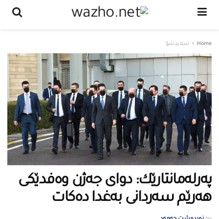
Home
سلایدشۆ
پەرلەمانتارێك: دوای جەژن وەفدێكی
هەرێم سەردانی بەغدا دەكات