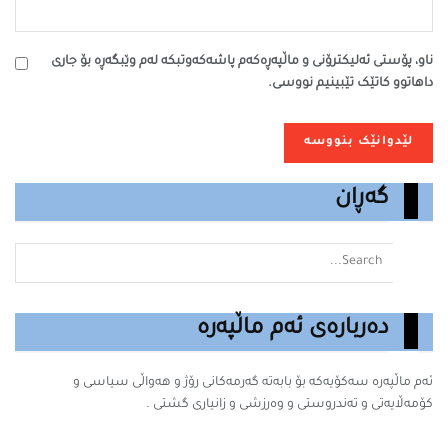
ناو، پۆستی ئەلیکترۆنی و ماڵپەڕەکەم پاشەکەوتبکە لەم وێبگەڕە بۆ جاری
داهاتوو کاتێک تێبینیم نووسی.
گەڕان
دەربارەی ئەم ماڵپەرە
ئەم ماڵپەرە سه‌كۆیه‌كه‌ بۆ بابه‌ته‌ گه‌رمه‌كانى رۆژ و هەواڵی سیاسی و
کۆمەڵایەتی و تەندروستی و وەرزشی و زانیارى گشتى .