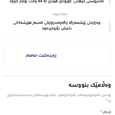
تەندروستی جیهانی: كۆرۆنای هیندی لە 44 وڵات تۆمار كراوە
Next Post
وەزارەتی پێشمەرگە راگەیەندراوێكی لەسەر هێرشەكانی
داعش بڵاوكردەوە
زەردەشت حەمەد
وەڵامێک بنووسە
پۆستی ئەلیکترۆنییەکەت بڵاوناکرێتەوە.
خانە پێویستەکان دەستنیشانکراون
*
بە
*
لێدوان