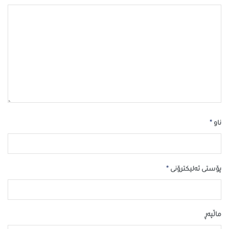
*
ناو
*
پۆستی ئەلیکترۆنی
ماڵپه‌ڕ