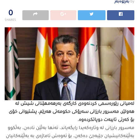
by
بەرێوەبەر
0
SHARES
لەمیانی رێورەسمی كردنەوەی كارگەی بەرهەمهێنانی شیش لە
هەولێر، مەسرور بارزانی سەرۆكی حكومەتی هەرێم، پشتیوانی خۆی
بۆ كەرتی تایبەت دوپاتكردەوە.
مەسرور بارزانی لە وتارەكەیدا رایگەیاند، تەنها بەڵێن نادەن، بەڵكوو
بەڵێنەكانیشیان جێبەجێ دەكەن، بۆ ئەوەش ئاماژەی بە بەڵێنەكانیان