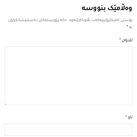
وەڵامێک بنووسە
پۆستی ئەلیکترۆنییەکەت بڵاوناکرێتەوە.
خانە پێویستەکان دەستنیشانکراون
*
بە
*
لێدوان
*
ناو