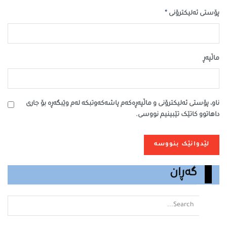
*
پۆستی ئەلیکترۆنی
ماڵپه‌ڕ
ناو، پۆستی ئەلیکترۆنی و ماڵپەڕەکەم پاشەکەوتبکە لەم وێبگەڕە بۆ جاری
داهاتوو کاتێک تێبینیم نووسی.
گەڕان