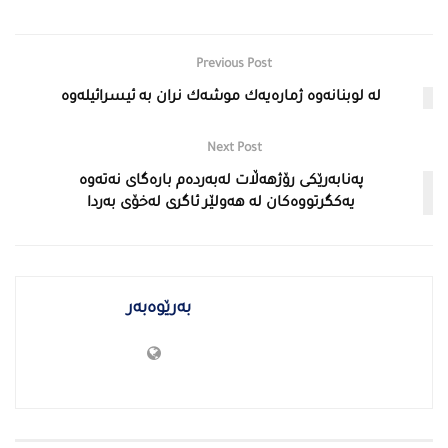
Previous Post
لە لوبنانەوە ژمارەیەك موشەك نران بە ئیسرائیلەوە
Next Post
پەنابەرێكی رۆژهەڵات لەبەردەم بارەگای نەتەوە
یەكگرتووەكان لە هەولێر ئاگری لەخۆی بەردا
بەرێوەبەر