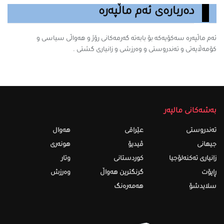
دەربارەی ئەم ماڵپەرە
ئەم ماڵپەرە سه‌كۆیه‌كه‌ بۆ بابه‌ته‌ گه‌رمه‌كانى رۆژ و هەواڵی سیاسی و
کۆمەڵایەتی و تەندروستی و وەرزشی و زانیارى گشتى .
بەشەکانی مالپەر
تەندروستى
عێراقی
هەواڵ
جیهانی
ڤیدیۆ
هونەری
زانیاری تەکنەلۆجیا
کوردستانی
وتار
ڕاپۆت
گرنگترین هەواڵ
وەرزش
سلایدشۆ
هەمەرەنگ