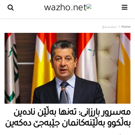
Home
سلایدشۆ
مەسرور بارزانی: تەنها بەڵێن نادەین
بەڵكوو بەڵێنەكانمان جێبەجێ دەكەین