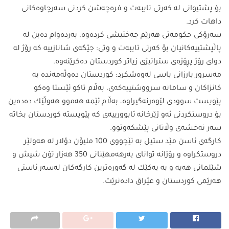
بۆ پشتیوانی لە كەرتی تایبەت و فرەچەشن كردنی سەرچاوەكانی
داهات كرد.
سەرۆكی حكومەتی هەرێم جەختیشی كردەوە، بەردەوام دەبن لە
پاڵپشتییەكانیان بۆ كەرتی تایبەت و وتی: جێگەی شانازییە كە رۆژ لە
دوای رۆژ پڕۆژەی ستراتیژی زیاتر كوردستان دەكرێنەوە.
مەسرور بارزانی باسی لەوەشكرد: كوردستان دەوڵەمەندە بە
كانزاكان و سامانە سرووشتییەكەی، بەڵام تاكو ئێستا وەكو
پێویست سوودی لێوەرنەگیراوە، بەڵام ئێمە هەموو هەوڵێك دەدەین
بۆ دروستكردنی ئەو ژێرخانە ئابوورییەی كە پێویستە كوردستان بخاتە
سەر نەخشەی وڵاتانی پێشكەوتوو.
كارگەی ئاسن مێد ستیل بە تێچووی 100 ملیۆن دۆلار لە هەولێر
دروستكراوە و رۆژانە توانای بەرهەمهێنانی 350 هەزار تۆن شیش و
شێلمانی هەیە و بە یەكێك لە گەورەترین كارگەكان لەسەر ئاستی
هەرێمی كوردستان و عێراق دادەنرێت.