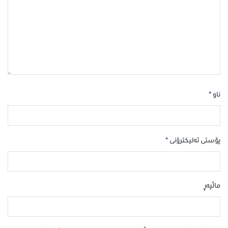
*
ناو
*
پۆستی ئەلیکترۆنی
ماڵپه‌ڕ