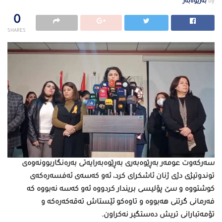
by
بەرێوەبەر
0
SHARES
سەركەوت عومەر بەڕێوەبەری بەڕێوەبەرایەتی بەرەنگاربوونەوەی
توندوتیژی دژی ژنان ئاشكرای كرد، ئەو كەسەی ئەفسەرەكەی
كوشتووە و سێ‌ پۆلیسی بریندار كردووە ئەو كەسە نەبووە كە
فەرمانی گرتنی هەبووە و تاوەكو ئێستاش تەقەكەرەكە و
تۆمەتبارانی تریش دەستگیر نەكراون.