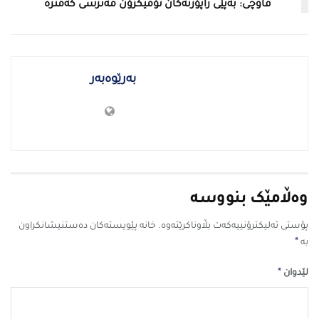
فاوچی: بەپێی راپۆرتەكان ئۆمیكرۆن مەترسی كەمترە
بەرێوەبەر
وەڵامێک بنووسە
پۆستی ئەلیکترۆنییەکەت بڵاوناکرێتەوە.
خانە پێویستەکان دەستنیشانکراون
*
بە
*
لێدوان