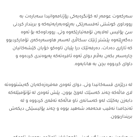
سەركەوت عومەر لە كۆنگرەیەكی رۆژنامەوانیدا سەبارەت بە
رووداوی كوشتنی ئەفسەرێكی بەڕێوەبەرایەتیەكە و بریندار كردنی
سێ‌ پۆلیس لەلایەن تۆمەتبارێكەوە وتی، رووداوەكە بۆ ئەوە
دەگەڕێتەوە پێشتر ژنێك سكاڵای لەسەر هاوسەرەكەی تۆماركردبوو
كە ئازاری دەدات، دەرفەتێك درا پێیان تاوەكو خۆیان كێشەكانیان
چارەسەر بكەن بەڵام دوای ئەوە ئافرەتەكە پەیوەندی كردەوە و
داوای كردووە بچن بە هانایەوە.
لە درێژەی قسەكانیدا وتی، دوای ئەوەی مەفرەزەكەیان گەیشتووەتە
لای ماڵەكە چەند كەسێك لەوێ بوون، پێش ئەوەی لە ئۆتۆمبێلەكە
دابەزن یەكێك لەو كەسانەی ناو ماڵەكە تەقەی كردووە و لە
ئەنجامدا نەقیب محەمەد شەهید بووە و چەند پۆلیسێكی دیكەش
برینداربوون.