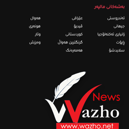
بەشەکانی مالپەر
تەندروستى
عێراقی
هەواڵ
جیهانی
ڤیدیۆ
هونەری
زانیاری تەکنەلۆجیا
کوردستانی
وتار
ڕاپۆت
گرنگترین هەواڵ
وەرزش
سلایدشۆ
هەمەرەنگ