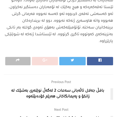
سەبارەت بە دەستگیر كردنی تۆمەتباران ئاماژەی بەوەدا، تاوەكو
ئێستا تەقەكەرەكە و هیچ یەكێك لە تۆمەباران دەستگیر نەكراون،
ئەو كەسەشی تەقەی كردووە ئەو كەسە نەبووە فەرمانی گرتنی
هەبووە واتە هاوسەری ژنەكە نەبووە، دوو لە بریندارەكان
برینەكانیان سەختە، ئۆتۆمبێلەكەش بەهۆی ئەوەی گولـلە بەر تانكی
بەنزینەكەی كەوتووە ئاگری گرتووە، لە ئێستاشدا ژنەكە لە شوێنێكی
پارێزراوە.
Previous Post
بافڵ جەلال تاڵەبانی سەعات 2 لەگەڵ نوێنەری بەشێك لە
زانكۆ و پەیمانگاكانی هەرێم كۆدەبێتەوە
Next Post