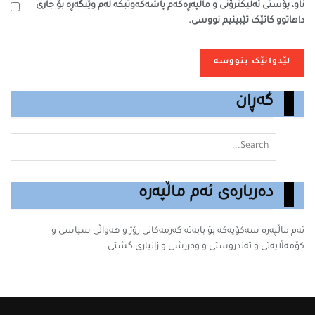
ناو، پۆستی ئەلیکترۆنی و ماڵپەڕەکەم پاشەکەوتبکە لەم وێبگەڕە بۆ جاری
داهاتوو کاتێک تێبینیم نووسی.
گەڕان
دەربارەی ئەم ماڵپەرە
ئەم ماڵپەرە سه‌كۆیه‌كه‌ بۆ بابه‌ته‌ گه‌رمه‌كانى رۆژ و هەواڵی سیاسی و
کۆمەڵایەتی و تەندروستی و وەرزشی و زانیارى گشتى .