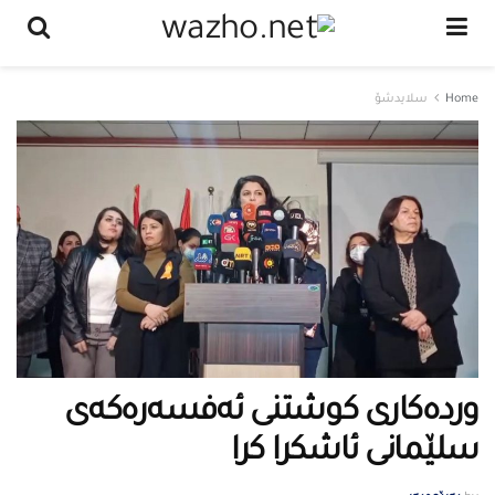
Home
سلایدشۆ
وردەكاری كوشتنی ئەفسەرەكەی
سلێمانی ئاشكرا كرا