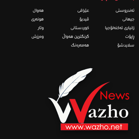
تەندروستى
عێراقی
هەواڵ
جیهانی
ڤیدیۆ
هونەری
زانیاری تەکنەلۆجیا
کوردستانی
وتار
ڕاپۆت
گرنگترین هەواڵ
وەرزش
سلایدشۆ
هەمەرەنگ