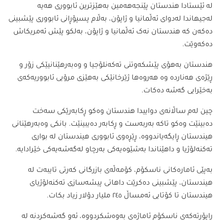
لە ئێستادا هندستان پێنجەهەمین بەهێزترین ئابووری هەیە
لەجیهاندا لەدوای ئەڵمانیا و ژاپۆن، بەڵام پسپۆڕانی ئابووری پێشبینی
دەکەن کە هندستان نەک ئەڵمانیا و ژاپۆن، بەلکو پێش ئەمریکاش
دەکەوێت.
هندستان بەهۆی پێشکەوتنی تەکەنلۆجیا و وەبەرهێنانیێکی زۆر و
ڕێژەی هەناردە وە هەروەها ژێرخانێکی بەهێزی مرۆیی ئابووریەکەی
بەخێرایی گەشە دەکات.
چین لەم ساڵانەی دواییدا هندستان وەکو ڕکابەرێکی سەخت
دەبینێت وەکو تاکە بەربەست و ڕکابەر دەیبینێت. بانکی وەبەرهێنانی
هیندستان ڕایگەیاندووە، ڕێڕەوی ئابووری هیندستان لە بواری
تەکنەلۆژیا و داهێناندا بەشێوەیەکی بەرچاو لەگەشەیەکی خێرادایە.
بەپێی ئامارەکانی ناسکۆم، کۆمەڵەی بازرگانی کەرتی تایبەت لە
هیندستان، پێشبینی دەکرێت داهاتی پیشەسازی تەکنەلۆژیای
هیندستان تا کۆتایی ئەمساڵ ٢٤٥ ملیار دۆلار زیاد بکات.
ڕاپۆرتەکەی ناسکۆم ئاماژەی بەوەشکردووە، ئەو گەشەکردنە لە