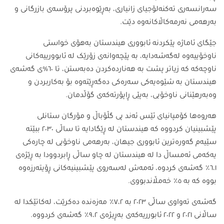
سەرانسەری تەکنەلۆجیای زانیاری، بەڕێوەبردنی پرۆسەی بازرگانی و
بەرهەمی نەرمەکاڵاکانەوە دێت.
جێگای ئاماژە پێکردنە ئابووری هیندستان بەهۆی خواستی
ناوخۆییەوە لەگەشەدایە، بە پێچەوانەی زۆرێک لە ئابوورییەکانی
ناوچەکە کە زیاتر پشت بە هەناردەکردن دەبەستن، تا ٦٠%ی گەشەی
هیندستان بە شێوەیەکی سەرەکی دەگەڕێتەوە بۆ بەکاربردن و
وەبەرهێنانی ناوخۆیی، بەپێی ڕاپۆرتەکەی گۆڵدمان.
هەروەها کۆمپانیای ئێس ئەند پی گڵۆباڵ و مۆرگان ستانلی
پێشبینیان کردووە کە هیندستان لە ڕێگادایە تا ساڵی ٢٠٣٠ ببێتە
سێیەم گەورەترین ئابووری جیهان، بەرهەمی ناوخۆیی لە چارەکی
یەکەمی ئەمساڵ دا لە هیندستان لە چاو ساڵی ڕابردوودا بە ڕێژەی
٦،١٪ گەشەی کردوە، ئەمەش لەسەروی پێشبینیەکانی ڕۆیتەرزەوە
بووە کە بە ٥٪ خەمڵاندبووی.
گەشەی تەواوی ساڵی ٢٠٢٣ بە ٧،٢٪ مەزەندە دەکرێت، لەکاتێکدا لە
ساڵانی ٢٠٢١ و ٢٠٢٢ ئابورریەکەی بەڕیژەی ٩،٢٪ گەشەی کردووە.