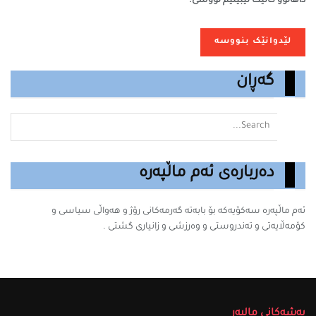
داهاتوو کاتێک تێبینیم نووسی.
گەڕان
دەربارەی ئەم ماڵپەرە
ئەم ماڵپەرە سه‌كۆیه‌كه‌ بۆ بابه‌ته‌ گه‌رمه‌كانى رۆژ و هەواڵی سیاسی و
کۆمەڵایەتی و تەندروستی و وەرزشی و زانیارى گشتى .
بەشەکانی مالپەر