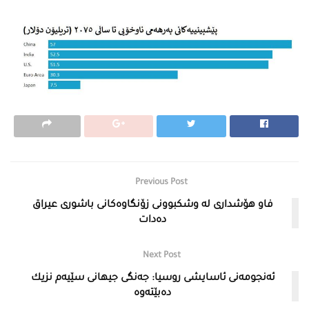
Previous Post
فاو هۆشداری لە وشكبوونی زۆنگاوەكانی باشوری عیراق
دەدات
Next Post
ئەنجومەنی ئاسایشی روسیا: جەنگی جیهانی سێیەم نزیك
دەبێتەوە