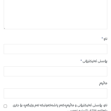
*
ناو
*
پۆستی ئەلیکترۆنی
ماڵپه‌ڕ
ناو، پۆستی ئەلیکترۆنی و ماڵپەڕەکەم پاشەکەوتبکە لەم وێبگەڕە بۆ جاری