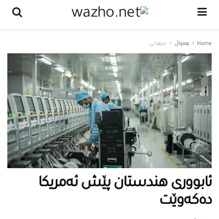
Home
هەواڵ
جیهانی
ئابووری هندستان پێش ئەمریکا
دەکەوێت