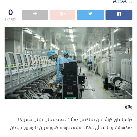
by
بەرێوەبەر
0
SHARES
واژۆ
کۆمپانیای گۆڵدمان ساکس دەڵێت، هیندستان پێش ئەمریکا
دەکەوێت و تا ساڵی ٢٠٧٥ دەبێتە دووەم گەورەترین ئابووری جیهان.