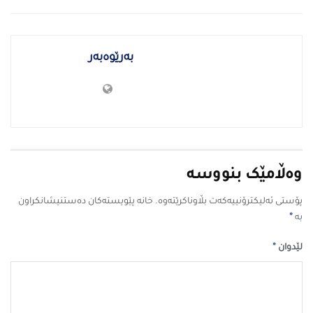
بەرێوەبەر
وەڵامێک بنووسە
پۆستی ئەلیکترۆنییەکەت بڵاوناکرێتەوە.
خانە پێویستەکان دەستنیشانکراون
*
بە
*
لێدوان