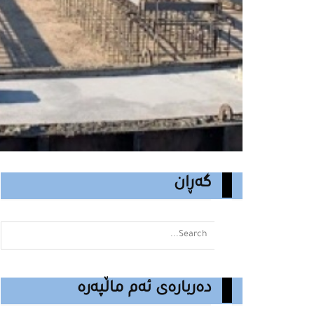
گەڕان
دەربارەی ئەم ماڵپەرە