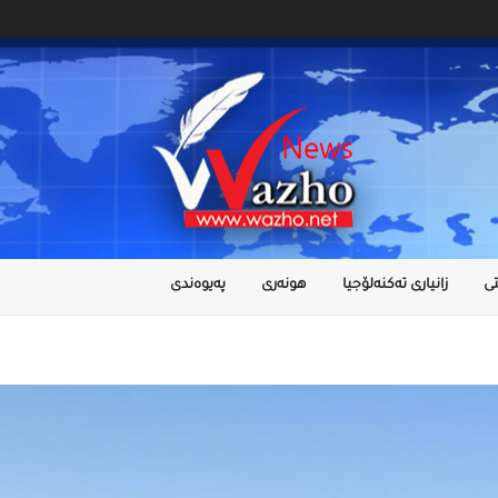
ى
زانیاری تەکنەلۆجیا
هونەری
پەیوەندی