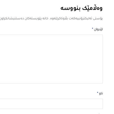
وەڵامێک بنووسە
پۆستی ئەلیکترۆنییەکەت بڵاوناکرێتەوە.
خانە پێویستەکان دەستنیشانکراون
*
لێدوان
*
ناو