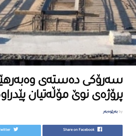
پرۆژەی نوێ مۆڵەتیان پێدراو
by
بەرێوەبەر
Twitter
Share on Facebook