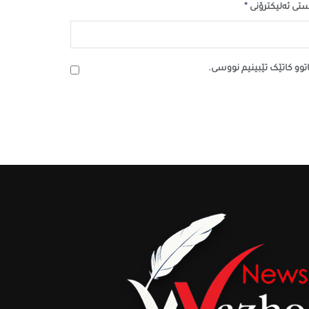
*
تی ئەلیکترۆنی
اتوو کاتێک تێبینیم نووسی.