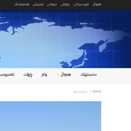
هەواڵ
کوردستانی
عێراقی
جیهانی
وەرزش
هەمەرەنگ
دەستپێک
هەواڵ
وتار
ڕاپۆت
تەندروست
Home
سلایدشۆ