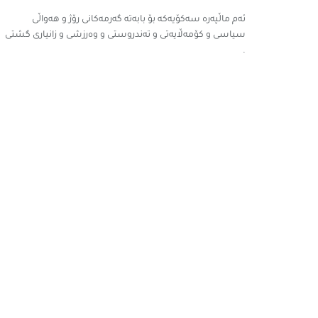
ئەم ماڵپەرە سه‌كۆیه‌كه‌ بۆ بابه‌ته‌ گه‌رمه‌كانى رۆژ و هەواڵی
سیاسی و کۆمەڵایەتی و تەندروستی و وەرزشی و زانیارى گشتى
.