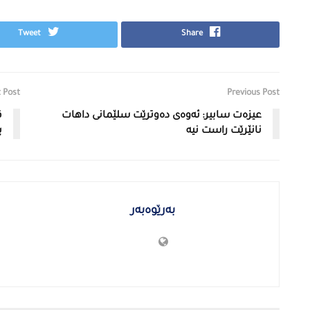
Tweet
Share
 Post
Previous Post
عیزەت سابیر: ئەوەی دەوترێت سلێمانی داهات
ق
نانێرێت راست نیە
پ
بەرێوەبەر