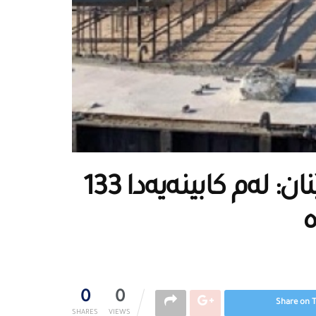
سەرۆكی دەستەی وەبەرهێنان: لەم كابینەیەدا 133
ە
0
0
Share on 
SHARES
VIEWS