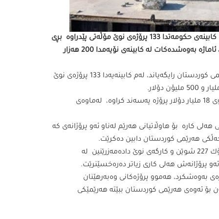
سەرۆكی دەستەی وەبەرهێنان رایدەگەیەنێت، لەماوەی دوو ساڵی كابینەی حكومەتدا 133 پرۆژەی نوێ مۆڵەتی پێدراوە بڕی
تێچووی پرۆژەكەش زیاتر بووە لە هەشت ملیار و 500 ملیۆن دۆلار، ئاماژە بەوەشدەكات لە كابینەی نۆیەمدا 200 هەزار
موحەمەد شوكری، سەرۆكی دەستەی وەبەرهێنانی حكومەتی هەرێمی كوردستان رایگەیاند، لەم كابینەیەدا 133 پرۆژەی نوێ
 دۆلار.
دەشڵێت، ئەو پرۆژانەی پەسەند كراون 729 پرۆژەیە بە بڕی سەرووی 18 ملیار دۆلار پرۆژە پەسەند كراوە، لەماوەی
هەلی كارە بۆ هاوڵاتیانی هەرێم لەناو ئەو پرۆژانەی كە
ئەوەش دەخاتەڕوو، دەستمان كردووە بە زۆنی پیشەسازی، لە دهۆك 227 شوێن و كارگەی نوێ دادەمەزرێنین لە
 ئەو پرۆژانەش هەلی كاری زیاتر دەرەخسێنرێت.
ی بەوەشكرد، هەموو پرۆژەكانی وەبەرهێنان
 كە كاردەكەن بۆ ئەوەی هەرێمی كوردستان ببێتە هەرێمێكی