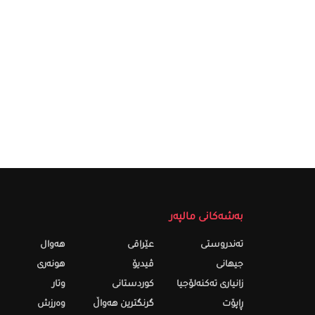
بەشەکانی مالپەر
تەندروستى
عێراقی
هەواڵ
جیهانی
ڤیدیۆ
هونەری
زانیاری تەکنەلۆجیا
کوردستانی
وتار
ڕاپۆت
گرنگترین هەواڵ
وەرزش