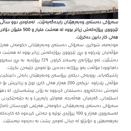
هەلی كار دابین دەكرێت.
مۆڵەتیان پێدراوە و بڕی تێچووی پرۆژەكەش زیاتر بووە لە هەشت ملیار و 500 ملیۆن
داهاتوودا مۆڵەت بەو پرۆژانە دەدەین بۆ ئەوەی جێبەجێ بكرێت .
راشیگەیاند، روویەكی دیكەی پرۆسەی وەبەرهێنان بابەتی دابینكردنی 
مۆڵەتی پێدراوە نزیكەی 200 هەزار هەلی كاری نوێ و زیاتریش بۆ خەڵكی هەرێمی كوردستان دابین دەكرێت.
(سلێمانی، گەرمیان، هەڵەبجە، هەولێر، راپەرین) و بە جێبەجێكردنی
سەرۆكی دەستەی وەبەرهێنانی حكومەتی هەرێمی كوردستان ئاماژە
لەسەرووی هەزار و 100 پرۆژەی نوێیە و جەختی كردەوە
بەرهەمهێن و خۆبژێو لە جیاتی ئەوەی پشت بە دەرەوە ببەستێت.