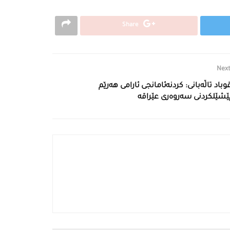
Share
Next
وباد تاڵەبانی: كردنەئامانجی ئارامی هەرێم
ێشێلكردنی سەروەری عێراقە