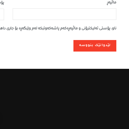
ماڵپه‌ڕ
پۆس
ناو، پۆستی ئەلیکترۆنی و ماڵپەڕەکەم پاشەکەوتبکە لەم وێبگەڕە بۆ جاری داه