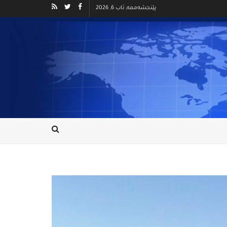
پێنجشەممە, ئاب 6, 2026